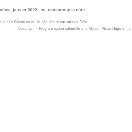
inéma
,
janvier 2022
,
jeu
,
marsannay la côte
s sur Le Cheminot au Musée des beaux-arts de Dole
Besançon – Programmation culturelle à la Maison Victor Hugo en ja