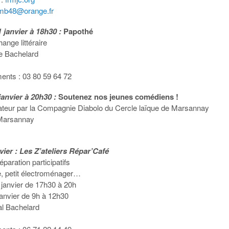
mb48@orange.fr
 janvier à 18h30 :
Papothé
ange littéraire
e Bachelard
nts : 03 80 59 64 72
anvier à 20h30 :
Soutenez nos jeunes comédiens !
teur par la Compagnie Diabolo du Cercle laïque de Marsannay
Marsannay
nvier : Les Z’ateliers Répar’Café
éparation participatifs
e, petit électroménager…
 janvier de 17h30 à 20h
anvier de 9h à 12h30
al Bachelard