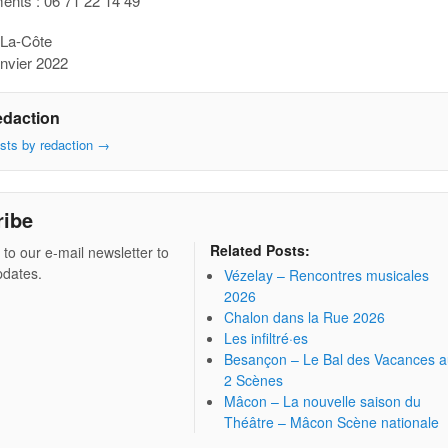
nts : 06 71 22 14 49
La-Côte
anvier 2022
edaction
osts by redaction
→
ribe
Related Posts:
 to our e-mail newsletter to
pdates.
Vézelay – Rencontres musicales
2026
Chalon dans la Rue 2026
Les infiltré·es
Besançon – Le Bal des Vacances 
2 Scènes
Mâcon – La nouvelle saison du
Théâtre – Mâcon Scène nationale