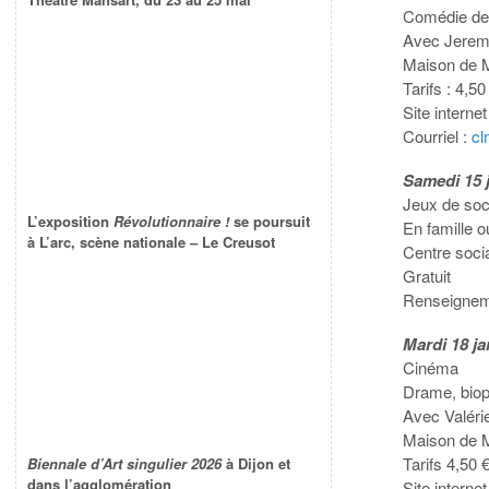
Comédie de 
Avec Jeremy
Maison de 
Tarifs : 4,50
Site internet
Courriel :
cl
Samedi 15 j
Jeux de soc
L’exposition
Révolutionnaire !
se poursuit
En famille o
à L’arc, scène nationale – Le Creusot
Centre soci
Gratuit
Renseigneme
Mardi 18 ja
Cinéma
Drame, biopi
Avec Valéri
Maison de 
Tarifs 4,50 
Biennale d’Art singulier 2026
à Dijon et
dans l’agglomération
Site internet