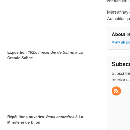
Renseigneme
Marsannay-
Actualités j
About r
View all p
Exposition
1825, l’incendie de Salins
à La
Grande Saline
Subsc
Subscribe
receive u
Répétitions ouvertes
Vents contraires
à La
Minoterie de Dijon