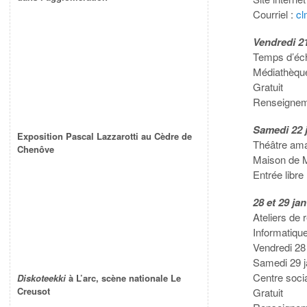
Courriel :
cl
Vendredi 21
Temps d’éch
Médiathèqu
Gratuit
Renseigneme
Samedi 22 j
Exposition Pascal Lazzarotti au Cèdre de
Théâtre ama
Chenôve
Maison de 
Entrée libre
28 et 29 ja
Ateliers de r
Informatiqu
Vendredi 28
Samedi 29 j
Centre soci
Diskoteekki
à L’arc, scène nationale Le
Creusot
Gratuit