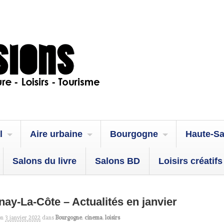
l
Aire urbaine
Bourgogne
Haute-S
Salons du livre
Salons BD
Loisirs créatifs
ay-La-Côte – Actualités en janvier
on
3 janvier 2022
dans
Bourgogne
,
cinema
,
loisirs