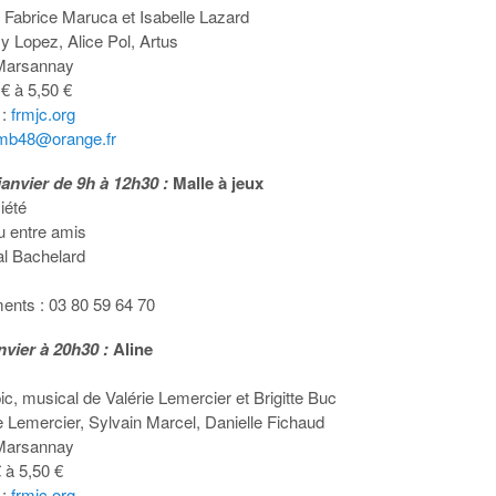
Fabrice Maruca et Isabelle Lazard
 Lopez, Alice Pol, Artus
Marsannay
 € à 5,50 €
 :
frmjc.org
mb48@orange.fr
anvier de 9h à 12h30 :
Malle à jeux
iété
u entre amis
al Bachelard
nts : 03 80 59 64 70
nvier à 20h30 :
Aline
c, musical de Valérie Lemercier et Brigitte Buc
e Lemercier, Sylvain Marcel, Danielle Fichaud
Marsannay
€ à 5,50 €
 :
frmjc.org