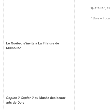
atelier
,
c
Dole – Focu
Le Québec s’invite à La Filature de
Mulhouse
Copies ? Copier ?
au Musée des beaux-
arts de Dole