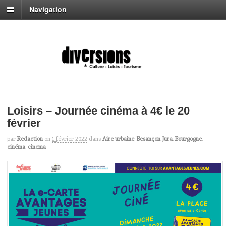
Navigation
Loisirs – Journée cinéma à 4€ le 20
février
par
Redaction
on
1 février 2022
dans
Aire urbaine
,
Besançon Jura
,
Bourgogne
,
cinéma
,
cinema