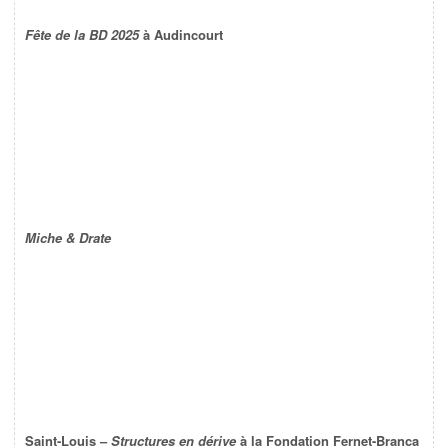
Fête de la BD 2025
à Audincourt
Miche & Drate
Saint-Louis –
Structures en dérive
à la Fondation Fernet-Branca