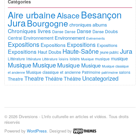
Catégories
Besançon
Aire urbaine
Alsace
Jura
Bourgogne
chroniques albums
Chroniques livres
Danse
Doubs
Danse
Danse
Danse
Environnement
Central
Environnement
Evénements
Expositions
Expositions
Expositions
Expositions
Jura
Haute-Saône
Expositions
Haut Doubs
jeune public
musique
Littérature
loisirs
musique
littérature
Littérature
loisirs
Musique
Musique
Musique
Musique
Musique
Musique classique
Musique classique et ancienne
Patrimoine
salons
et ancienne
patrimoine
Uncategorized
Theatre
Théâtre
Théâtre
Theatre
© 2026 Diversions - L'info culturelle en articles et vidéos. Tous droits
réservés
Powered by
WordPress
. Designed by