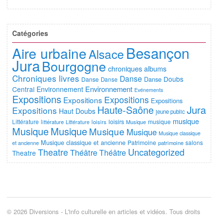
Catégories
Besançon
Aire urbaine
Alsace
Jura
Bourgogne
chroniques albums
Chroniques livres
Danse
Doubs
Danse
Danse
Danse
Environnement
Central
Environnement
Evénements
Expositions
Expositions
Expositions
Expositions
Jura
Haute-Saône
Expositions
Haut Doubs
jeune public
musique
Littérature
loisirs
musique
littérature
Littérature
loisirs
Musique
Musique
Musique
Musique
Musique
Musique classique
Musique classique et ancienne
Patrimoine
salons
et ancienne
patrimoine
Uncategorized
Theatre
Théâtre
Théâtre
Theatre
© 2026 Diversions - L'info culturelle en articles et vidéos. Tous droits