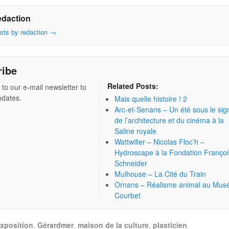
edaction
osts by redaction
→
ribe
Related Posts:
 to our e-mail newsletter to
pdates.
Mais quelle histoire ! 2
Arc-et-Senans – Un été sous le sig
de l’architecture et du cinéma à la
Saline royale
Wattwiller – Nicolas Floc’h –
Hydroscape à la Fondation Françoi
Schneider
Mulhouse – La Cité du Train
Ornans – Réalisme animal au Mus
Courbet
xposition
,
Gérardmer
,
maison de la culture
,
plasticien