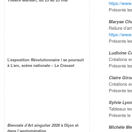
https://www.
Présente le
Maryse Cho
Reliure d’art
https://ww
Présente le
Ludivine C
Créations e
L’exposition
Révolutionnaire !
se poursuit
Présente le
à L’arc, scène nationale – Le Creusot
Claire Gir
Créations e
Présente le
Sylvie Lyo
Tableaux tex
Présente le
Biennale d’Art singulier 2026
à Dijon et
Michèle Me
dans l’agglomération