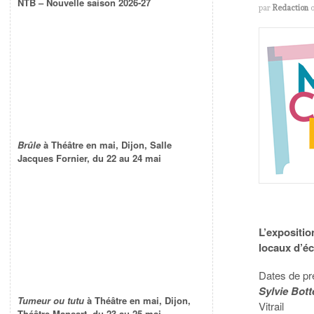
NTB – Nouvelle saison 2026-27
par
Redaction
Brûle
à Théâtre en mai, Dijon, Salle
Jacques Fornier, du 22 au 24 mai
L’expositio
locaux d’éc
Dates de pr
Sylvie Bott
Tumeur ou tutu
à Théâtre en mai, Dijon,
Vitrail
Théâtre Mansart, du 23 au 25 mai