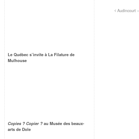
Audincourt –
Le Québec s’invite à La Filature de
Mulhouse
Copies ? Copier ?
au Musée des beaux-
arts de Dole