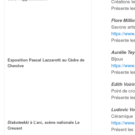
Créations te
Présente le
Flore Milli
Savons art
https://www.
Présente le
Aurélie Tey
Bijoux
Exposition Pascal Lazzarotti au Cèdre de
https://www.l
Chenôve
Présente le
Edith Voiri
Point de cro
Présente le
Ludovic Voi
Céramique
https://www
Diskoteekki
à L’arc, scène nationale Le
Creusot
Présent les