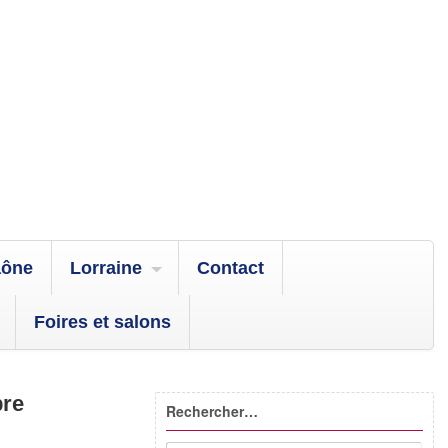
aône
Lorraine
Contact
Foires et salons
bre
Rechercher…