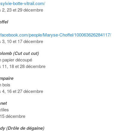
sylvie-botte-vitrail.com/
s 2, 23 et 29 décembre
ffel
w.facebook.com/people/Maryse-Choffel/100063626284117/
s 3, 10 et 17 décembre
olomb (Cut cut cut)
n papier découpé
s 11, 18 et 28 décembre
ompaire
n bois
s 4, 16 et 27 décembre
nnet
tiles
 15 décembre
dy (Drôle de dégaine)