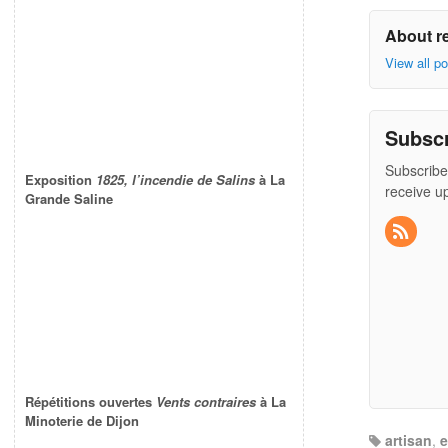
About r
View all p
Subsc
Subscribe
Exposition
1825, l’incendie de Salins
à La
receive u
Grande Saline
Répétitions ouvertes
Vents contraires
à La
Minoterie de Dijon
artisan
,
e