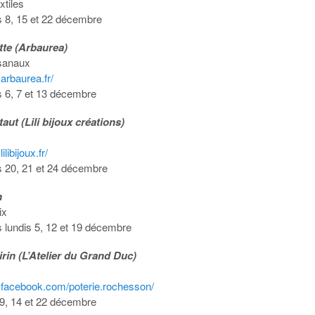
xtiles
s 8, 15 et 22 décembre
otte (Arbaurea)
isanaux
arbaurea.fr/
s 6, 7 et 13 décembre
taut (Lili bijoux créations)
ilibijoux.fr/
s 20, 21 et 24 décembre
n
ix
s lundis 5, 12 et 19 décembre
rin (L’Atelier du Grand Duc)
.facebook.com/poterie.rochesson/
 9, 14 et 22 décembre