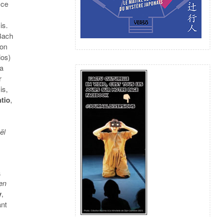
 ce
à
is.
Bach
 on
ios)
ra
r
is,
tio
,
ël
à
en
y
,
ant