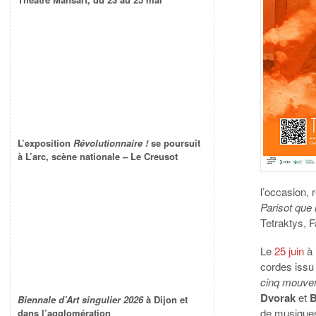
L’exposition
Révolutionnaire !
se poursuit
à L’arc, scène nationale – Le Creusot
l’occasion, 
Parisot que 
Tetraktys, F
Le
25 juin
à l
cordes issu
cinq mouv
Dvorak
et
B
Biennale d’Art singulier 2026
à Dijon et
de musiques 
dans l’agglomération