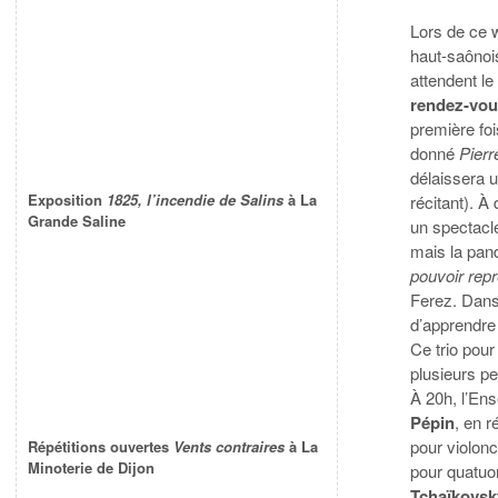
Lors de ce 
haut-saônoi
attendent le
rendez-vous
première fo
donné
Pierr
délaissera 
Exposition
1825, l’incendie de Salins
à La
récitant). À
Grande Saline
un spectacl
mais la pan
pouvoir repr
Ferez. Dans
d’apprendre
Ce trio pou
plusieurs p
À 20h, l’En
Pépin
, en 
pour violonc
Répétitions ouvertes
Vents contraires
à La
Minoterie de Dijon
pour quatuo
Tchaïkovsk