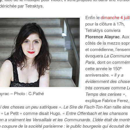
dénichée par Tetraktys.
Enfin le
dimanche
4 juil
pour la clôture à 17h,
Tetraktys conviera
Florence Alayrac
. Aux
côtés de la mezzo sop
et comédienne, l’ensem
évoquera
La Commune
Paris
, dont on commé
e
cette année le 150
anniversaire.
« Il y a
évidemment des chose
très connues comme L
ayrac – Photo : C.Pathé
Temps des cerises »
,
explique Fabrice Ferez,
i des choses un peu satiriques »
.
Le Sire de Fisch-Ton-Kan
raille ains
I « Le Petit » comme disait Hugo.
« Entre Offenbach et les chansons
on a vraiment les Versaillais et les Communards. L’idée était de mont
 coupure de la société parisienne : le public bourgeois qui écoutait de