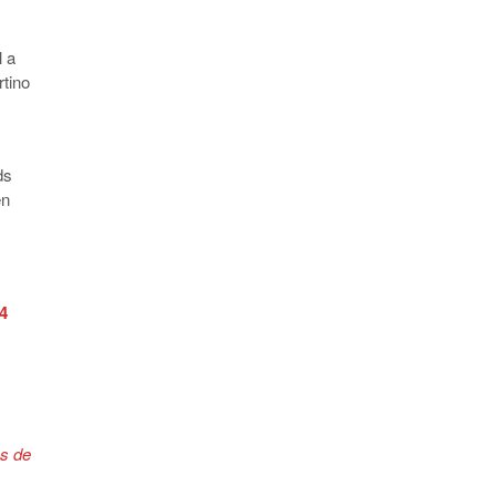
l a
rtino
ds
en
 4
ns de