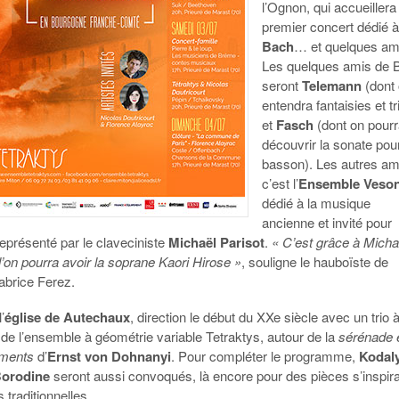
l’Ognon, qui accueillera
premier concert dédié 
Bach
… et quelques am
Les quelques amis de 
seront
Telemann
(dont
entendra fantaisies et tr
et
Fasch
(dont on pour
découvrir la sonate pou
basson). Les autres am
c’est l’
Ensemble Veson
dédié à la musique
ancienne et invité pour
représenté par le claveciniste
Michaël Parisot
.
« C’est grâce à Micha
l’on pourra avoir la soprane Kaori Hirose »
, souligne le hauboïste de
abrice Ferez.
’
église de Autechaux
, direction le début du XXe siècle avec un trio 
 de l’ensemble à géométrie variable Tetraktys, autour de la
sérénade 
ements
d’
Ernst von Dohnanyi
. Pour compléter le programme,
Kodal
orodine
seront aussi convoqués, là encore pour des pièces s’inspir
traditionnelles.