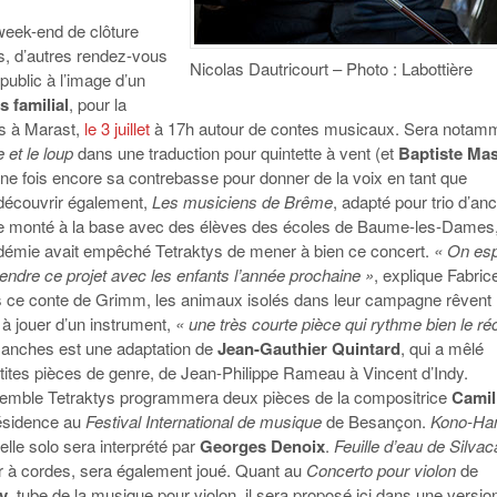
week-end de clôture
s, d’autres rendez-vous
Nicolas Dautricourt – Photo : Labottière
 public à l’image d’un
 familial
, pour la
is à Marast,
le 3 juillet
à 17h autour de contes musicaux. Sera notam
e et le loup
dans une traduction pour quintette à vent (et
Baptiste Ma
une fois encore sa contrebasse pour donner de la voix en tant que
 découvrir également,
Les musiciens de Brême
, adapté pour trio d’an
e monté à la base avec des élèves des écoles de Baume-les-Dames
démie avait empêché Tetraktys de mener à bien ce concert.
« On es
endre ce projet avec les enfants l’année prochaine »
, explique Fabric
 ce conte de Grimm, les animaux isolés dans leur campagne rêvent
 à jouer d’un instrument,
« une très courte pièce qui rythme bien le réc
r anches est une adaptation de
Jean-Gauthier Quintard
, qui a mêlé
etites pièces de genre, de Jean-Philippe Rameau à Vincent d’Indy.
semble Tetraktys programmera deux pièces de la compositrice
Camil
résidence au
Festival International de musique
de Besançon.
Kono-Ha
elle solo sera interprété par
Georges Denoix
.
Feuille d’eau de Silva
r à cordes, sera également joué. Quant au
Concerto pour violon
de
y
, tube de la musique pour violon, il sera proposé ici dans une versio