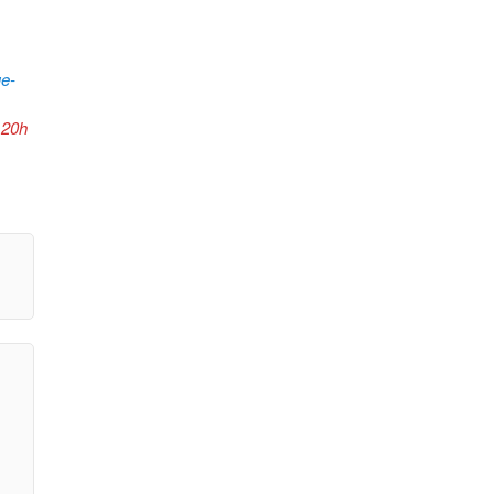
ue-
t 20h