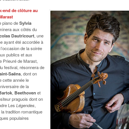
-end de clôture au
 Marast
le piano de
Sylvia
inera aux côtés du
colas Dautricourt
, une
he ayant été accordée à
 l’occasion de la soirée
ux publics et aux
e Prieuré de Marast,
 du festival, résonnera de
aint-Saëns
, dont on
cette année le
niversaire de la
Bartok
,
Beethoven
et
siteur praguois dont on
ndre Les
Légendes
,
 la tradition romantique
ques populaires