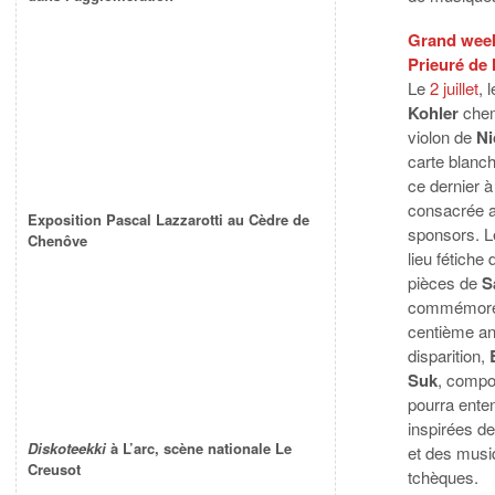
Grand week
Prieuré de
Le
2 juillet
, 
Kohler
chem
violon de
Ni
carte blanc
ce dernier à
consacrée a
Exposition Pascal Lazzarotti au Cèdre de
sponsors. L
Chenôve
lieu fétiche
pièces de
S
commémore 
centième an
disparition,
Suk
, compo
pourra ente
inspirées de
Diskoteekki
à L’arc, scène nationale Le
et des musi
Creusot
tchèques.