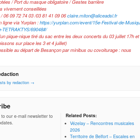
tées / Port du masque obligatoire / Gestes barrière
s vivement conseillées
 / 06 09 72 74 03 /03 81 41 09 06
claire.miton@aliceadsl.fr
 ligne via Yurplan :
https://yurplan.com/event/15e-Festival-de-Musiq
e-TETRAKTYS/69048#/
d’un pique-nique tiré du sac entre les deux concerts du 03 juillet 17h e
issons sur place les 3 et 4 juillet)
ossible au départ de Besançon par minibus ou covoiturage : nous
edaction
osts by redaction
→
ribe
Related Posts:
 to our e-mail newsletter to
pdates.
Vézelay – Rencontres musicales
2026
Territoire de Belfort – Escales en