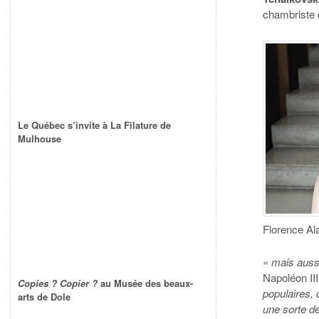
chambriste 
Le Québec s’invite à La Filature de
Mulhouse
Florence Al
« mais auss
Napoléon II
Copies ? Copier ?
au Musée des beaux-
populaires, 
arts de Dole
une sorte de