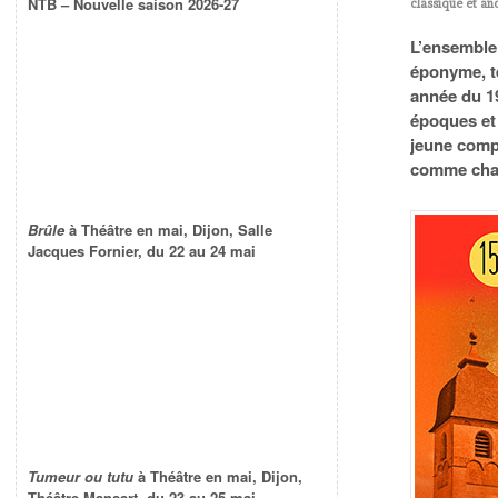
NTB – Nouvelle saison 2026-27
classique et an
L’ensemble 
éponyme, t
année du 19
époques et 
jeune comp
comme cha
Brûle
à Théâtre en mai, Dijon, Salle
Jacques Fornier, du 22 au 24 mai
Tumeur ou tutu
à Théâtre en mai, Dijon,
Théâtre Mansart, du 23 au 25 mai