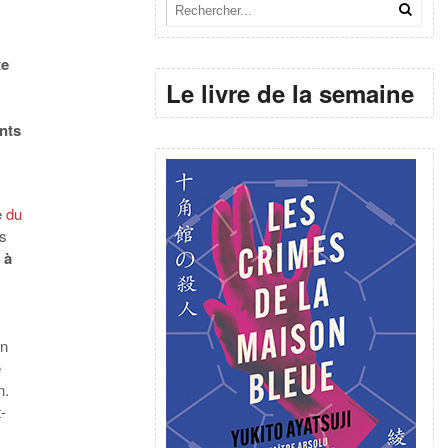
te
Le livre de la semaine
nts
e
du
s
a
à
en
e
n.
t-