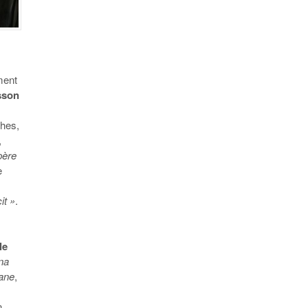
ment
sson
ches,
,
père
e
it »
.
le
na
cane
,
n