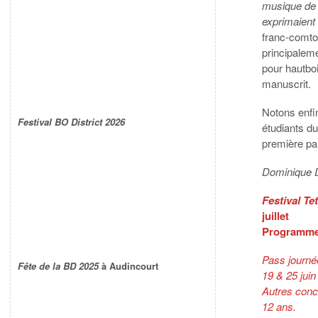
musique de s
exprimaient
franc-comt
principaleme
pour hautboi
manuscrit.
Notons enfin
Festival BO District 2026
étudiants d
première pa
Dominique
Festival T
juillet
Programme
Pass journée 
Fête de la BD 2025
à Audincourt
19 & 25 juin 
Autres conce
12 ans.