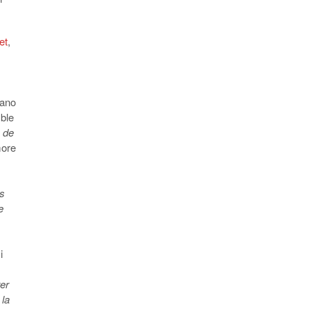
let
,
rano
ble
 de
more
s
e
i
rer
 la