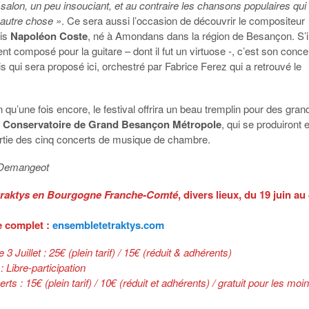
alon, un peu insouciant, et au contraire les chansons populaires qui
 autre chose »
. Ce sera aussi l’occasion de découvrir le compositeur
ois
Napoléon Coste
, né à Amondans dans la région de Besançon. S’i
nt composé pour la guitare – dont il fut un virtuose -, c’est son conce
s qui sera proposé ici, orchestré par Fabrice Ferez qui a retrouvé le
 qu’une fois encore, le festival offrira un beau tremplin pour des gran
u
Conservatoire de Grand Besançon Métropole
, qui se produiront 
rtie des cinq concerts de musique de chambre.
 Demangeot
etraktys en Bourgogne Franche-Comté
, divers lieux, du 19 juin au
 complet :
ensembletetraktys.com
3 Juillet : 25€ (plein tarif) / 15€ (réduit & adhérents)
: Libre-participation
rts : 15€ (plein tarif) / 10€ (réduit et adhérents) / gratuit pour les moi