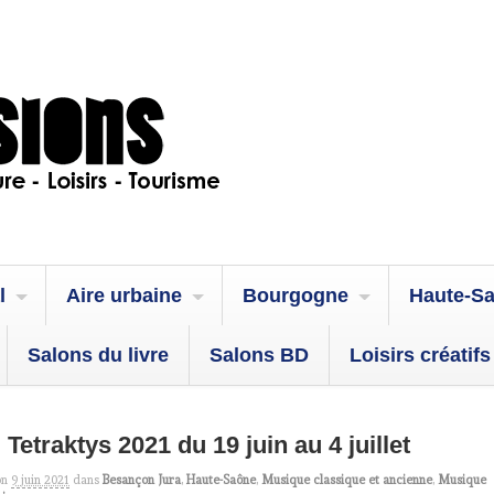
l
Aire urbaine
Bourgogne
Haute-S
Salons du livre
Salons BD
Loisirs créatifs
 Tetraktys 2021 du 19 juin au 4 juillet
on
9 juin 2021
dans
Besançon Jura
,
Haute-Saône
,
Musique classique et ancienne
,
Musique