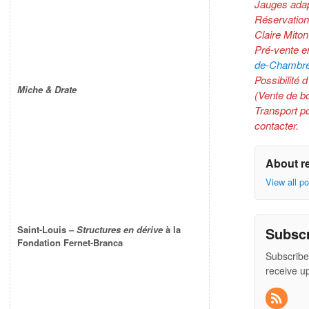
Jauges adap
Réservation
Claire Miton
Pré-vente en
de-Chambr
Possibilité 
Miche & Drate
(Vente de bo
Transport p
contacter.
About r
View all p
Saint-Louis –
Structures en dérive
à la
Subsc
Fondation Fernet-Branca
Subscribe
receive u