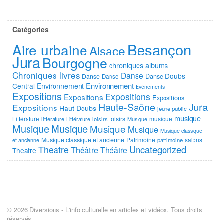
Catégories
Besançon
Aire urbaine
Alsace
Jura
Bourgogne
chroniques albums
Chroniques livres
Danse
Doubs
Danse
Danse
Danse
Environnement
Central
Environnement
Evénements
Expositions
Expositions
Expositions
Expositions
Jura
Haute-Saône
Expositions
Haut Doubs
jeune public
musique
Littérature
loisirs
musique
littérature
Littérature
loisirs
Musique
Musique
Musique
Musique
Musique
Musique classique
Musique classique et ancienne
Patrimoine
salons
et ancienne
patrimoine
Uncategorized
Theatre
Théâtre
Théâtre
Theatre
© 2026 Diversions - L'info culturelle en articles et vidéos. Tous droits
réservés