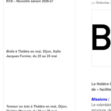
NTB – Nouvelle saison 2026-27
par
Redaction
Brûle
à Théâtre en mai, Dijon, Salle
Jacques Fornier, du 22 au 24 mai
Le théâtre 
de « facilit
Missions :
Le volontai
Tumeur ou tutu
à Théâtre en mai, Dijon,
structure, de
Théâtre Mansart, du 23 au 25 mai