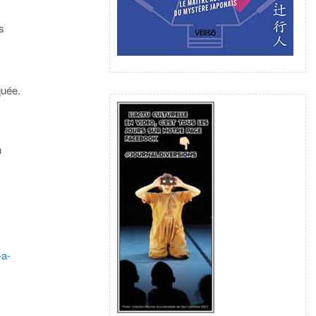
s
quée.
n
-a-