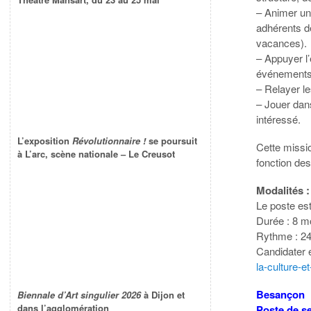
– Animer un 
adhérents de
vacances).
– Appuyer l’
événements 
– Relayer le
– Jouer dans
intéressé.
L’exposition
Révolutionnaire !
se poursuit
Cette missi
à L’arc, scène nationale – Le Creusot
fonction des
Modalités :
Le poste est
Durée : 8 m
Rythme : 2
Candidater e
la-culture-e
Besançon
Biennale d’Art singulier 2026
à Dijon et
dans l’agglomération
Poste de se