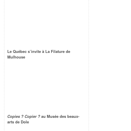
Le Québec s’invite à La Filature de
Mulhouse
Copies ? Copier ?
au Musée des beaux-
arts de Dole