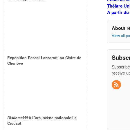
Théâtre Uni
A partir du
About r
View all p
Subsc
Exposition Pascal Lazzarotti au Cèdre de
Chenôve
Subscribe
receive u
Diskoteekki
à L’arc, scène nationale Le
Creusot