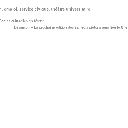
n
,
emploi
,
service civique
,
théâtre universitaire
rties culturelles en février
Besançon – La prochaine édition des samedis piétons aura lieu le 8 fé