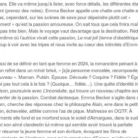
bara. Elle va même jusqu’à lister, avec force détails, les différentes é
nt (prenez des notes). Emma Becker appelle une chatte une chatte e
pas, cependant, sur les scènes de sexe pour dépeindre plutôt cet
«
ment »
qu’est la passion amoureuse. On sait tous que cela finira mal
 pas très bien. Mais le voyage vaut davantage que la destination. Réd
ême où l’autrice vivait cette passion,
Le mal joli
(terme d’obstétriqu
up à voir avec les tripes et nous invite au cœur des intimités d’Emm
ssi de se définir en tant que femme en 2024, la romancière peinant à
on reflet dans un miroir brisé,
« [s]a personne morcelée, recomposée
ouveau »
. Maman. Putain. Épouse. Dévouée ? Coquine ? Fidèle ? Égo
i pas tout cela à la fois ? (Quoique… fidèle…). Une quête d’identité in
ison
, poursuivie avec
L’Inconduite
, qui trouve un nouveau chapitre av
l’enfer de la passion. Combat dantesque. Emma Becker s’agite dans 
, cherche des réponses chez le philosophe Alain, erre dans le petit
ien, échevelée, attifée comme l’as de pique. Maîtresse en OQTF. À
ments elle fond et se morfond sous le soleil d’Aimargues, dans le sud
est son aimé clandestin lui-même qui semble avoir trouvé la parfaite
r résumer la jeune femme et son écriture, évoquant les films de
cinéaste de l’érotisme, pour qui le grand-père d’Emma, qu’elle n’a pa