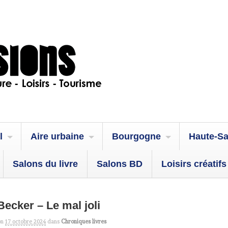
l
Aire urbaine
Bourgogne
Haute-S
Salons du livre
Salons BD
Loisirs créatifs
cker – Le mal joli
on
17 octobre 2024
dans
Chroniques livres