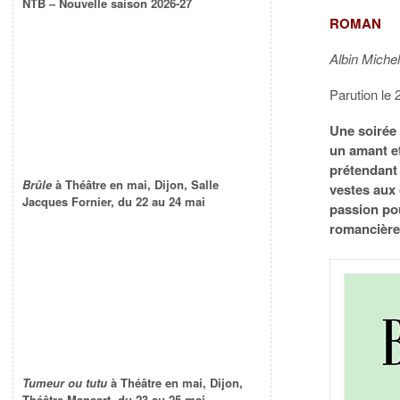
NTB – Nouvelle saison 2026-27
ROMAN
Albin Miche
Parution le 
Une soirée
un amant et
prétendant
Brûle
à Théâtre en mai, Dijon, Salle
vestes aux 
Jacques Fornier, du 22 au 24 mai
passion po
romancière 
Tumeur ou tutu
à Théâtre en mai, Dijon,
Théâtre Mansart, du 23 au 25 mai