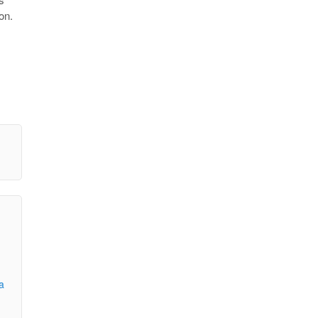
on.
a
-