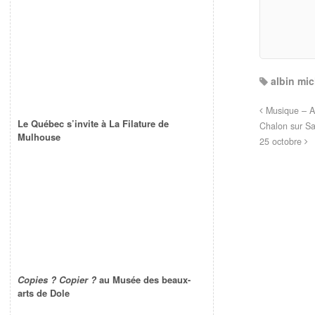
albin mic
Musique – Ap
Le Québec s’invite à La Filature de
Chalon sur Sa
Mulhouse
25 octobre
Copies ? Copier ?
au Musée des beaux-
arts de Dole