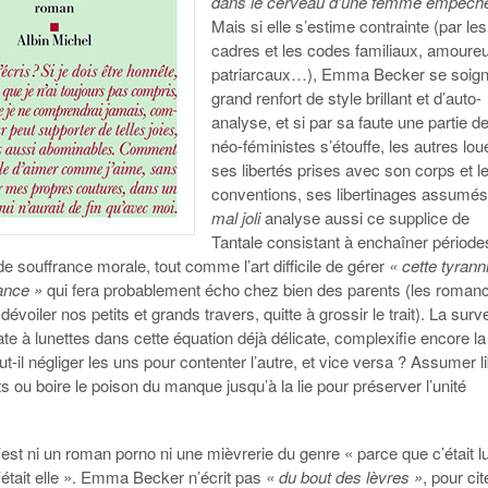
dans le cerveau d’une femme empêch
Mais si elle s’estime contrainte (par les
cadres et les codes familiaux, amoure
patriarcaux…), Emma Becker se soign
grand renfort de style brillant et d’auto-
analyse, et si par sa faute une partie d
néo-féministes s’étouffe, les autres lou
ses libertés prises avec son corps et l
conventions, ses libertinages assumé
mal joli
analyse aussi ce supplice de
Tantale consistant à enchaîner période
de souffrance morale, tout comme l’art difficile de gérer
« cette tyrann
fance »
qui fera probablement écho chez bien des parents (les romanc
 dévoiler nos petits et grands travers, quitte à grossir le trait). La sur
rate à lunettes dans cette équation déjà délicate, complexifie encore la
aut-il négliger les uns pour contenter l’autre, et vice versa ? Assumer l
s ou boire le poison du manque jusqu’à la lie pour préserver l’unité
est ni un roman porno ni une mièvrerie du genre « parce que c’était lu
’était elle ». Emma Becker n’écrit pas
« du bout des lèvres »
, pour cit