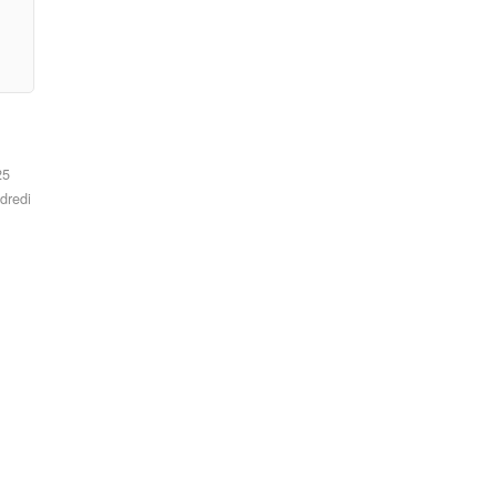
25
dredi