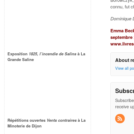
connu, fut c
Dominique
Emma Becke
septembre 
www.livres
Exposition
1825, l’incendie de Salins
à La
About r
Grande Saline
View all p
Subsc
Subscribe
receive u
Répétitions ouvertes
Vents contraires
à La
Minoterie de Dijon