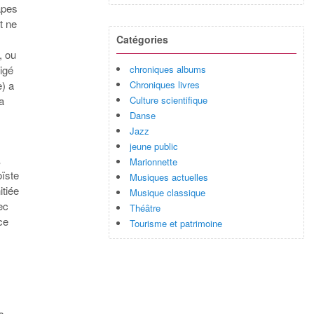
tapes
t ne
Catégories
, ou
chroniques albums
igé
Chroniques livres
e) a
Culture scientifique
a
Danse
Jazz
jeune public
,
Marionnette
ïste
Musiques actuelles
itiée
Musique classique
ec
Théâtre
ce
Tourisme et patrimoine
s