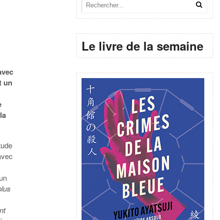
Le livre de la semaine
avec
t un
e
la
tude
avec
 un
plus
nt