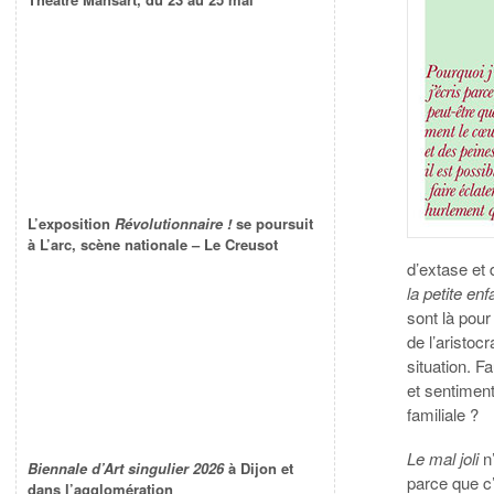
L’exposition
Révolutionnaire !
se poursuit
à L’arc, scène nationale – Le Creusot
d’extase et 
la petite en
sont là pour
de l’aristoc
situation. F
et sentiment
familiale ?
Le mal joli
n’
Biennale d’Art singulier 2026
à Dijon et
parce que c
dans l’agglomération