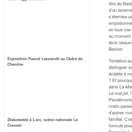
titre de Bar
d’un laveme
s’éternise 
empoisonne
en tous cas
au moment m
donc beauco
Becker.
Exposition Pascal Lazzarotti au Cèdre de
Tentative au
Chenôve
distinguer s
éclatée à n
? Et pourquo
dans
La Ma
Le mal joli
, 
Pandémonium
matin paris
d’autres mo
familial. C’
Diskoteekki
à L’arc, scène nationale Le
formule pou
Creusot
Borowczyk, 