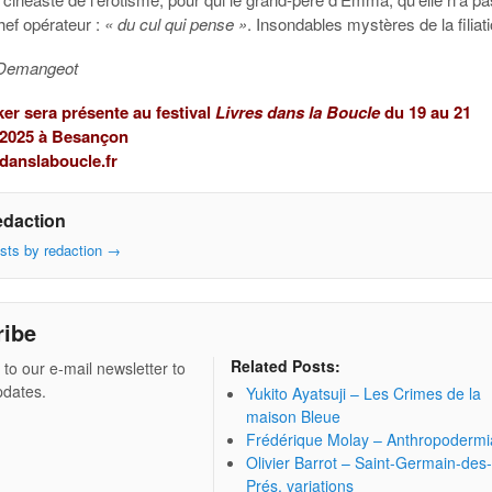
hef opérateur :
« du cul qui pense »
. Insondables mystères de la filiati
 Demangeot
r sera présente au festival
Livres dans la Boucle
du 19 au 21
2025 à Besançon
danslaboucle.fr
edaction
osts by redaction
→
ribe
Related Posts:
 to our e-mail newsletter to
pdates.
Yukito Ayatsuji – Les Crimes de la
maison Bleue
Frédérique Molay – Anthropodermi
Olivier Barrot – Saint-Germain-des
Prés, variations