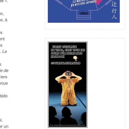
ée »
.
ux,
e, à
es
ent
es
s.
Le
s
ie de
iers
venue
ibido
i,
er un