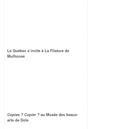
Le Québec s’invite à La Filature de
Mulhouse
Copies ? Copier ?
au Musée des beaux-
arts de Dole