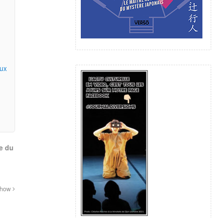
aux
e du
 Show