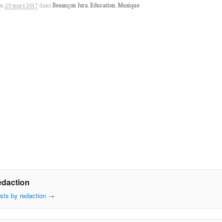
on
29 mars 2017
dans
Besançon Jura
,
Education
,
Musique
edaction
osts by redaction
→