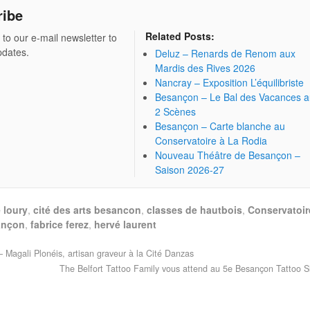
ribe
Related Posts:
 to our e-mail newsletter to
pdates.
Deluz – Renards de Renom aux
Mardis des Rives 2026
Nancray – Exposition L’équilibriste
Besançon – Le Bal des Vacances 
2 Scènes
Besançon – Carte blanche au
Conservatoire à La Rodia
Nouveau Théâtre de Besançon –
Saison 2026-27
 loury
,
cité des arts besancon
,
classes de hautbois
,
Conservatoir
ançon
,
fabrice ferez
,
hervé laurent
– Magali Plonéis, artisan graveur à la Cité Danzas
The Belfort Tattoo Family vous attend au 5e Besançon Tattoo