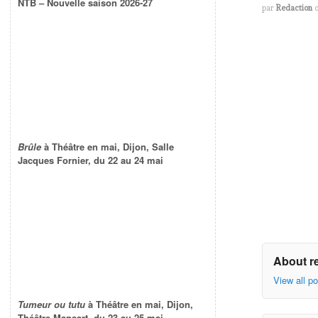
NTB – Nouvelle saison 2026-27
par
Redaction
Brûle
à Théâtre en mai, Dijon, Salle
Jacques Fornier, du 22 au 24 mai
About r
View all p
Tumeur ou tutu
à Théâtre en mai, Dijon,
Théâtre Mansart, du 23 au 25 mai