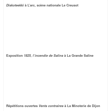
Diskoteekki
à L’arc, scène nationale Le Creusot
Exposition
1825, l’incendie de Salins
à La Grande Saline
Répétitions ouvertes
Vents contraires
à La Minoterie de Dijon