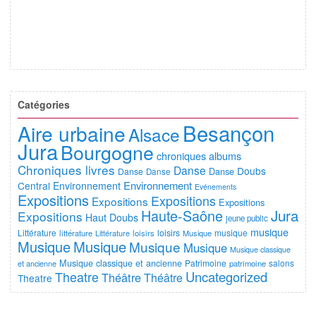
Catégories
Besançon
Aire urbaine
Alsace
Jura
Bourgogne
chroniques albums
Chroniques livres
Danse
Doubs
Danse
Danse
Danse
Environnement
Central
Environnement
Evénements
Expositions
Expositions
Expositions
Expositions
Jura
Haute-Saône
Expositions
Haut Doubs
jeune public
musique
Littérature
loisirs
musique
littérature
Littérature
loisirs
Musique
Musique
Musique
Musique
Musique
Musique classique
Musique classique et ancienne
Patrimoine
salons
et ancienne
patrimoine
Uncategorized
Theatre
Théâtre
Théâtre
Theatre