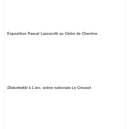
Exposition Pascal Lazzarotti au Cèdre de Chenôve
Diskoteekki
à L’arc, scène nationale Le Creusot