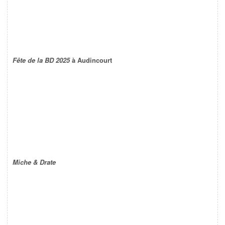
Fête de la BD 2025
à Audincourt
Miche & Drate