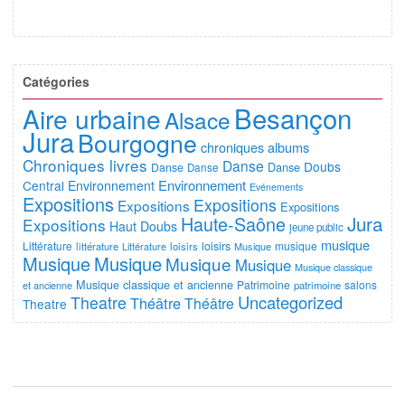
Catégories
Besançon
Aire urbaine
Alsace
Jura
Bourgogne
chroniques albums
Chroniques livres
Danse
Doubs
Danse
Danse
Danse
Environnement
Central
Environnement
Evénements
Expositions
Expositions
Expositions
Expositions
Jura
Haute-Saône
Expositions
Haut Doubs
jeune public
musique
Littérature
loisirs
musique
littérature
Littérature
loisirs
Musique
Musique
Musique
Musique
Musique
Musique classique
Musique classique et ancienne
Patrimoine
salons
et ancienne
patrimoine
Uncategorized
Theatre
Théâtre
Théâtre
Theatre