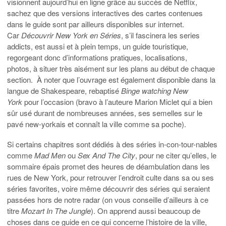
visionnent aujourd’hui en ligne grâce au succès de Netflix,
sachez que des versions interactives des cartes contenues
dans le guide sont par ailleurs disponibles sur internet.
Car
Découvrir New York en Séries
, s’il fascinera les series
addicts, est aussi et à plein temps, un guide touristique,
regorgeant donc d’informations pratiques, localisations,
photos, à situer très aisément sur les plans au début de chaque
section. À noter que l’ouvrage est également disponible dans la
langue de Shakespeare, rebaptisé
Binge watching New
York
pour l’occasion (bravo à l’auteure Marion Miclet qui a bien
sûr usé durant de nombreuses années, ses semelles sur le
pavé new-yorkais et connaît la ville comme sa poche).
Si certains chapitres sont dédiés à des séries in-con-tour-nables
comme
Mad Men
ou
Sex And The City
, pour ne citer qu’elles, le
sommaire épais promet des heures de déambulation dans les
rues de New York, pour retrouver l’endroit culte dans sa ou ses
séries favorites, voire même découvrir des séries qui seraient
passées hors de notre radar (on vous conseille d’ailleurs à ce
titre
Mozart In The Jungle
). On apprend aussi beaucoup de
choses dans ce guide
en ce qui concerne l’histoire de la ville,