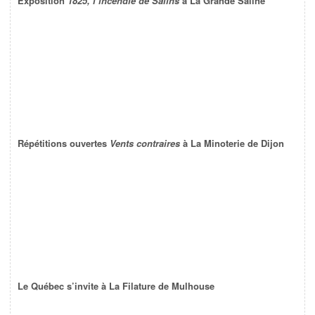
Exposition
1825, l’incendie de Salins
à La Grande Saline
Répétitions ouvertes
Vents contraires
à La Minoterie de Dijon
Le Québec s’invite à La Filature de Mulhouse