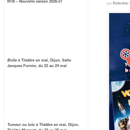
NTB – Nouvelle saison 2026-27
par
Redaction
Brûle
à Théâtre en mai, Dijon, Salle
Jacques Fornier, du 22 au 24 mai
Tumeur ou tutu
à Théâtre en mai, Dijon,
Théâtre Mansart, du 23 au 25 mai