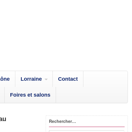
aône
Lorraine
Contact
Foires et salons
 au
Rechercher…