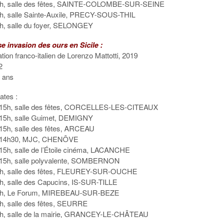
5h, salle des fêtes, SAINTE-COLOMBE-SUR-SEINE
h, salle Sainte-Auxile, PRECY-SOUS-THIL
h, salle du foyer, SELONGEY
e invasion des ours en Sicile :
tion franco-italien de Lorenzo Mattotti, 2019
2
7 ans
ates :
 à 15h, salle des fêtes, CORCELLES-LES-CITEAUX
à 15h, salle Guimet, DEMIGNY
à 15h, salle des fêtes, ARCEAU
 à 14h30, MJC, CHENÔVE
à 15h, salle de l’Étoile cinéma, LACANCHE
à 15h, salle polyvalente, SOMBERNON
5h, salle des fêtes, FLEUREY-SUR-OUCHE
h, salle des Capucins, IS-SUR-TILLE
15h, Le Forum, MIREBEAU-SUR-BEZE
h, salle des fêtes, SEURRE
6h, salle de la mairie, GRANCEY-LE-CHÂTEAU