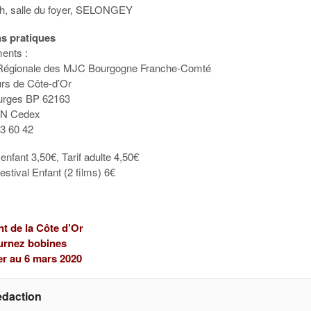
h, salle du foyer, SELONGEY
ns pratiques
ents :
 Régionale des MJC Bourgogne Franche-Comté
rs de Côte-d’Or
ourges BP 62163
ON Cedex
43 60 42
f enfant 3,50€, Tarif adulte 4,50€
estival Enfant (2 films) 6€
t de la Côte d’Or
ournez bobines
er au 6 mars 2020
edaction