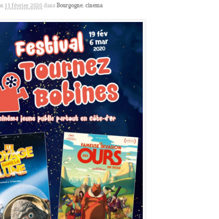
on
13 février 2020
dans
Bourgogne
,
cinema