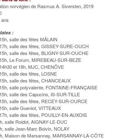
ation norvégien de Rasmus A. Siversten, 2019
0
5 ans
dates :
à 15h, salle des fêtes MÂLAIN
à 17h, salle des fêtes, GISSEY-SURE-OUCH
à 15h, salle des fêtes, BLIGNY-SUR-OUCHE
 à 15h, Le Forum, MIREBEAU-SUR-BEZE
 à 14h30 et 18h, MJC, CHENÔVE
 15h, salle des fêtes, LOSNE
à 15h, salle des fêtes, CHANCEAUX
à 15h, salle polyvalente, FONTAINE-FRANÇAISE
à 15h, salle des Capucins, IS-SUR-TILLE
 à 15h, salle des fêtes, RECEY-SUR-OURCE
à 15h, salle Gueniot, VITTEAUX
à 17h, salle des fêtes, POUILLY-EN-AUXOIS
8h, salle Roidot, AIGNAY-LE-DUC
h, salle Jean-Marc Boivin, NOLAY
15h, Maison de Marsannay, MARSANNAY-LA-CÔTE