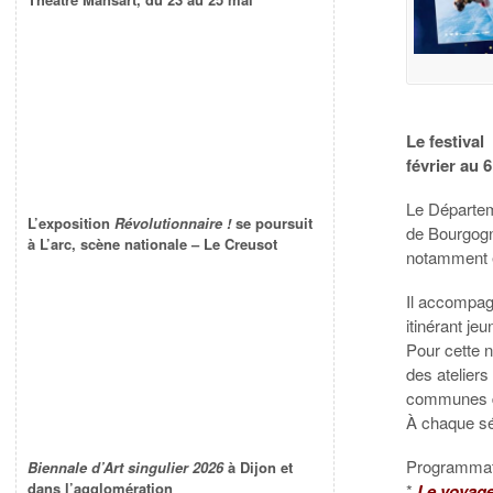
Le festival
février au 
Le Départem
L’exposition
Révolutionnaire !
se poursuit
de Bourgogn
à L’arc, scène nationale – Le Creusot
notamment e
Il accompagn
itinérant je
Pour cette n
des ateliers
communes d
À chaque séa
Programmat
Biennale d’Art singulier 2026
à Dijon et
dans l’agglomération
*
Le voyage