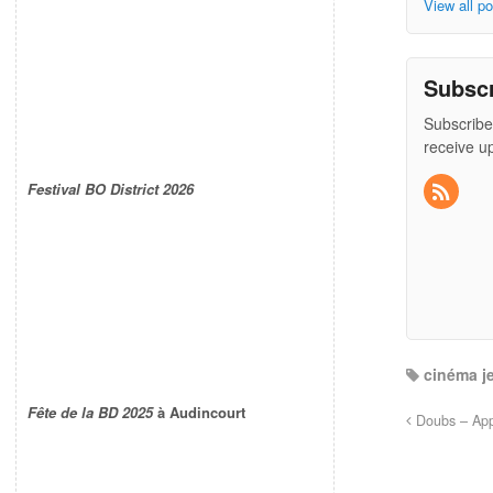
View all p
Subsc
Subscribe
receive u
Festival BO District 2026
cinéma j
Fête de la BD 2025
à Audincourt
Doubs – Appe