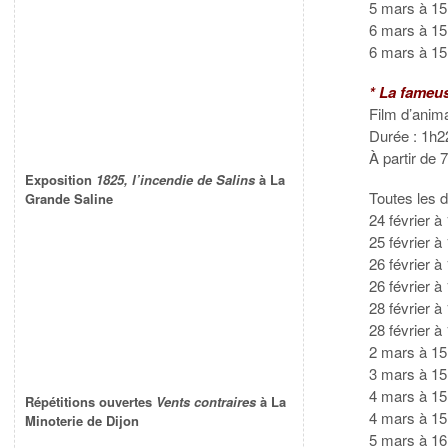
5 mars à 1
6 mars à 15
6 mars à 15
* La fameus
Film d’anima
Durée : 1h2
À partir de 
Exposition
1825, l’incendie de Salins
à La
Toutes les d
Grande Saline
24 février
25 février 
26 février 
26 février
28 février 
28 février 
2 mars à 1
3 mars à 15
4 mars à 
Répétitions ouvertes
Vents contraires
à La
4 mars à 15
Minoterie de Dijon
5 mars à 1