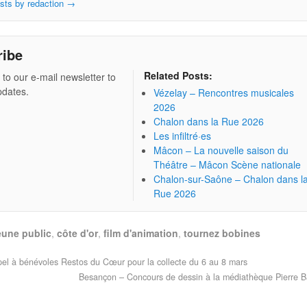
osts by redaction
→
ribe
Related Posts:
 to our e-mail newsletter to
pdates.
Vézelay – Rencontres musicales
2026
Chalon dans la Rue 2026
Les infiltré·es
Mâcon – La nouvelle saison du
Théâtre – Mâcon Scène nationale
Chalon-sur-Saône – Chalon dans l
Rue 2026
eune public
,
côte d'or
,
film d'animation
,
tournez bobines
l à bénévoles Restos du Cœur pour la collecte du 6 au 8 mars
Besançon – Concours de dessin à la médiathèque Pierre 