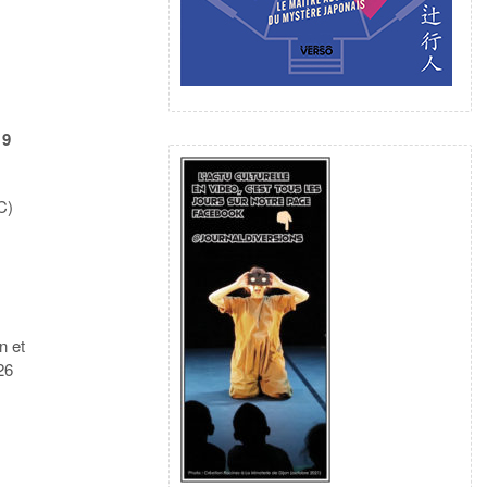
19
C)
n et
26