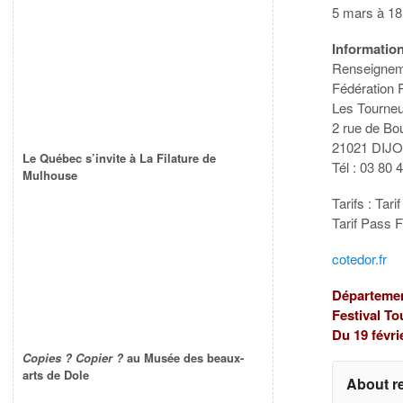
5 mars à 18
Informatio
Renseignem
Fédération
Les Tourneu
2 rue de B
21021 DIJ
Le Québec s’invite à La Filature de
Tél : 03 80 
Mulhouse
Tarifs : Tari
Tarif Pass F
cotedor.fr
Départemen
Festival T
Du 19 févri
Copies ? Copier ?
au Musée des beaux-
arts de Dole
About r