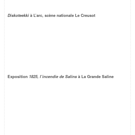
Diskoteekki
à L’arc, scène nationale Le Creusot
Exposition
1825, l’incendie de Salins
à La Grande Saline