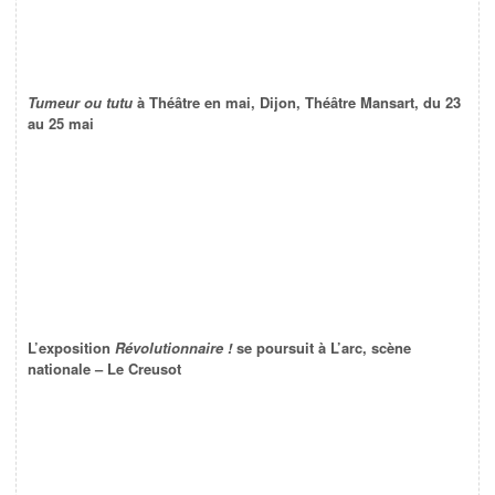
Tumeur ou tutu
à Théâtre en mai, Dijon, Théâtre Mansart, du 23
au 25 mai
L’exposition
Révolutionnaire !
se poursuit à L’arc, scène
nationale – Le Creusot