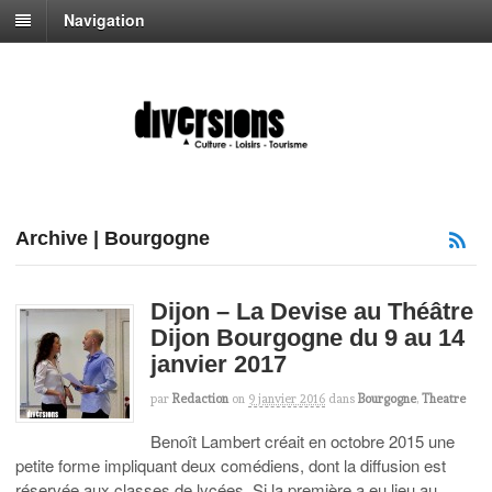
Navigation
Archive | Bourgogne
Dijon – La Devise au Théâtre
Dijon Bourgogne du 9 au 14
janvier 2017
par
Redaction
on
9 janvier 2016
dans
Bourgogne
,
Theatre
Benoît Lambert créait en octobre 2015 une
petite forme impliquant deux comédiens, dont la diffusion est
réservée aux classes de lycées. Si la première a eu lieu au