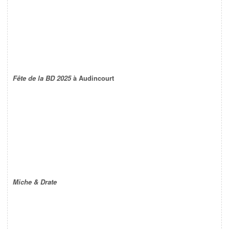
Fête de la BD 2025
à Audincourt
Miche & Drate