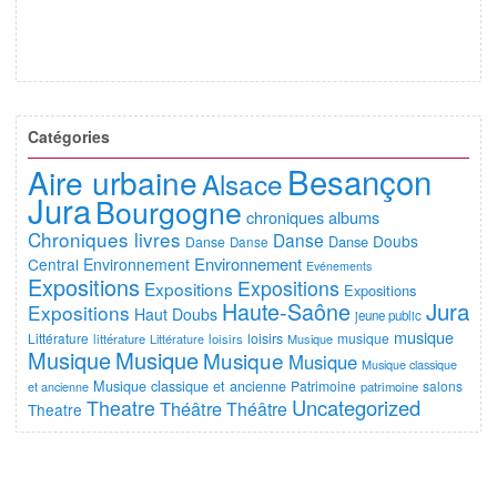
Catégories
Besançon
Aire urbaine
Alsace
Jura
Bourgogne
chroniques albums
Chroniques livres
Danse
Doubs
Danse
Danse
Danse
Environnement
Central
Environnement
Evénements
Expositions
Expositions
Expositions
Expositions
Jura
Haute-Saône
Expositions
Haut Doubs
jeune public
musique
Littérature
loisirs
musique
littérature
Littérature
loisirs
Musique
Musique
Musique
Musique
Musique
Musique classique
Musique classique et ancienne
Patrimoine
salons
et ancienne
patrimoine
Uncategorized
Theatre
Théâtre
Théâtre
Theatre