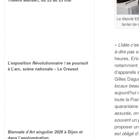
Le député EEL
tenter de
« L’idée c’e
à-dire pas 
heures, Eric
L’exposition
Révolutionnaire !
se poursuit
notamment c
à L’arc, scène nationale – Le Creusot
d’appareils 
Gilles Dagu
locaux beau
aujourd’hui
toute la Fr
quarantaine
assurés, on 
souvent un 
proposer un
Biennale d’Art singulier 2026
à Dijon et
est obligé d
dans l’agglomération