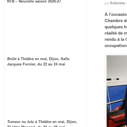
NTB – Nouvelle saison 2026-27
par
Redaction
À l’occasio
Chambre de 
quelques h
réalité de 
rendu à la 
occupations
Brûle
à Théâtre en mai, Dijon, Salle
Jacques Fornier, du 22 au 24 mai
Tumeur ou tutu
à Théâtre en mai, Dijon,
Théâtre Mansart, du 23 au 25 mai