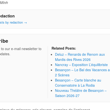
 Minh
edaction
osts by redaction
→
ribe
Related Posts:
 to our e-mail newsletter to
pdates.
Deluz – Renards de Renom aux
Mardis des Rives 2026
Nancray – Exposition L’équilibriste
Besançon – Le Bal des Vacances 
2 Scènes
Besançon – Carte blanche au
Conservatoire à La Rodia
Nouveau Théâtre de Besançon –
Saison 2026-27
inique du ménager
,
eric alauzet
,
semaine de l'artisanat