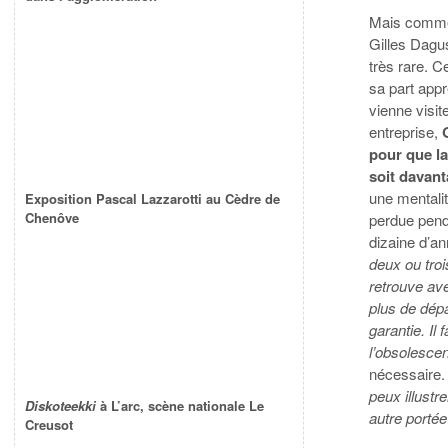
Mais comme 
Gilles Dagu
très rare. C
sa part appr
vienne visit
entreprise,
G
pour que la
soit davan
une mentalit
Exposition Pascal Lazzarotti au Cèdre de
Chenôve
perdue pen
dizaine d’a
deux ou tro
retrouve av
plus de dép
garantie. Il 
l’obsolesc
nécessaire.
peux illustr
Diskoteekki
à L’arc, scène nationale Le
autre portée
Creusot