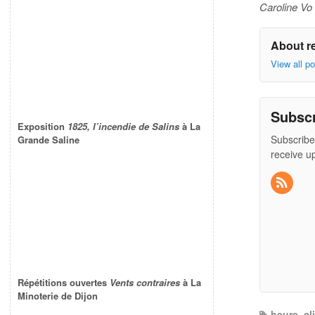
Caroline Vo
About r
View all p
Subsc
Exposition
1825, l’incendie de Salins
à La
Subscribe
Grande Saline
receive u
Répétitions ouvertes
Vents contraires
à La
Minoterie de Dijon
beure
,
cl