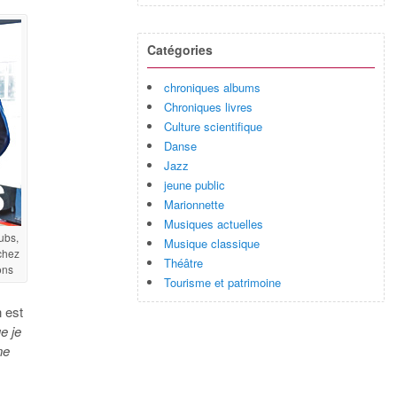
Catégories
chroniques albums
Chroniques livres
Culture scientifique
Danse
Jazz
jeune public
Marionnette
Musiques actuelles
ubs,
Musique classique
chez
Théâtre
ons
Tourisme et patrimoine
n est
e je
ne