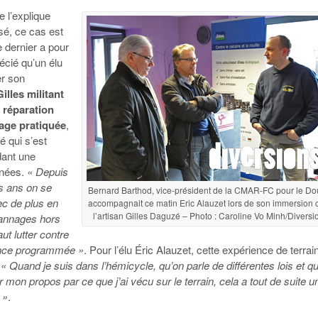
l’explique
sé, ce cas est
e dernier a pour
écié qu’un élu
er son
illes militant
 réparation
tage pratiquée
,
é qui s’est
dant une
nnées.
« Depuis
is ans on se
Bernard Barthod, vice-président de la CMAR-FC pour le Do
ec de plus en
accompagnait ce matin Eric Alauzet lors de son immersion 
l’artisan Gilles Daguzé – Photo : Caroline Vo Minh/Diversi
annages hors
faut lutter contre
ence programmée »
. Pour l’élu Éric Alauzet, cette expérience de terrai
« Quand je suis dans l’hémicycle, qu’on parle de différentes lois et qu
er mon propos par ce que j’ai vécu sur le terrain, cela a tout de suite u
 »
.