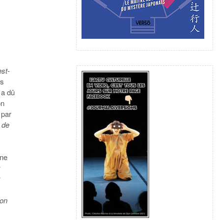
est-
es
 a dû
on
 par
 de
une
t
t
 on