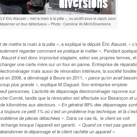
V Eric Alauzet « met la main à la pâte », ou plutôt sous le capot, pour
 dépanner un four défectueux – Photo : Caroline Vo Minh/Diversions
st de mettre la main à la pâte »
, a expliqué le député Éric Alauzet,
« c’
seulement regarder comment se pratique le métier »
. Pendant quelqu
 Alauzet s’est donc improvisé stagiaire, selon ses propres termes, et
hanger une carte mère sur un four en panne. Entreprise de réparati
électroménager mais aussi de rénovation intérieure, la société fondée
sé en 2006, a déménagé à Beure en 2011,
« parce qu’on avait besoin
coup plus grands »
, explique M.Dagusé. Son entreprise emploie
 neuf personnes. L’activité de dépannage électroménager rayonne sur
anche-Comté, tandis que la rénovation est effectuée sur Besançon et 
 de kilomètres aux alentours.
« En général 99% des dépannages son
a toujours ce petit 1% où c’est un problème trop technique, et là c’es
problème de pièces détachées »
. Dans ce cas-là, le client se voit
 échange lorsque l’appareil est garanti.
« Quand ce n’est pas garanti
’abandonner le dépannage et le client rachète un appareil »
.