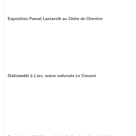
Exposition Pascal Lazzarotti au Cèdre de Chenôve
Diskoteekki
à L’arc, scène nationale Le Creusot