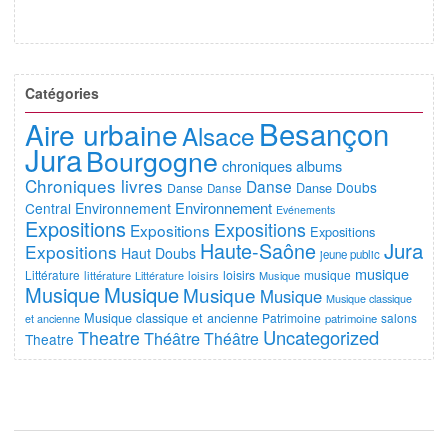
Catégories
Besançon
Aire urbaine
Alsace
Jura
Bourgogne
chroniques albums
Chroniques livres
Danse
Doubs
Danse
Danse
Danse
Environnement
Central
Environnement
Evénements
Expositions
Expositions
Expositions
Expositions
Jura
Haute-Saône
Expositions
Haut Doubs
jeune public
musique
Littérature
loisirs
musique
littérature
Littérature
loisirs
Musique
Musique
Musique
Musique
Musique
Musique classique
Musique classique et ancienne
Patrimoine
salons
et ancienne
patrimoine
Uncategorized
Theatre
Théâtre
Théâtre
Theatre