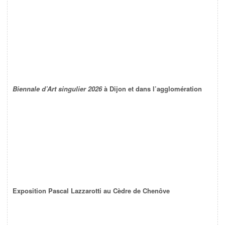
Biennale d’Art singulier 2026
à Dijon et dans l’agglomération
Exposition Pascal Lazzarotti au Cèdre de Chenôve