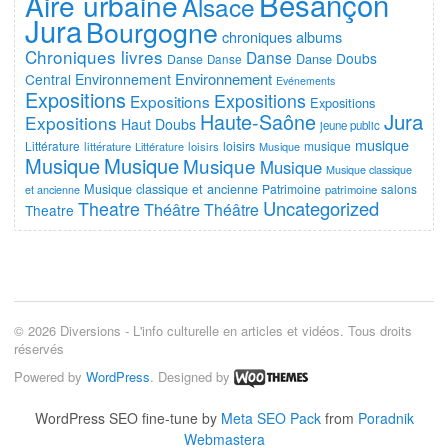
Besançon
Aire urbaine
Alsace
Jura
Bourgogne
chroniques albums
Chroniques livres
Danse
Doubs
Danse
Danse
Danse
Environnement
Central
Environnement
Evénements
Expositions
Expositions
Expositions
Expositions
Jura
Haute-Saône
Expositions
Haut Doubs
jeune public
musique
Littérature
loisirs
musique
littérature
Littérature
loisirs
Musique
Musique
Musique
Musique
Musique
Musique classique
Musique classique et ancienne
Patrimoine
salons
et ancienne
patrimoine
Uncategorized
Theatre
Théâtre
Théâtre
Theatre
© 2026 Diversions - L'info culturelle en articles et vidéos. Tous droits
réservés
Powered by
WordPress
. Designed by
WordPress SEO fine-tune by
Meta SEO Pack
from
Poradnik
Webmastera