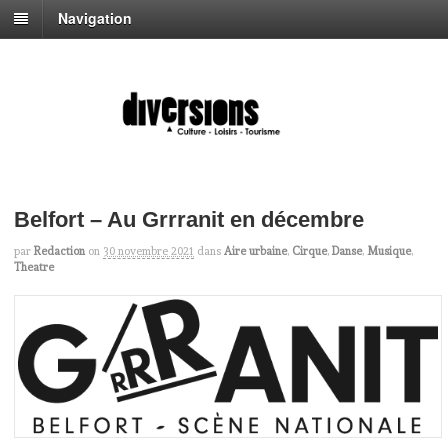
Navigation
Belfort – Au Grrranit en décembre
par
Redaction
on
30 novembre 2021
dans
Aire urbaine
,
Cirque
,
Danse
,
Musique
,
Theatre