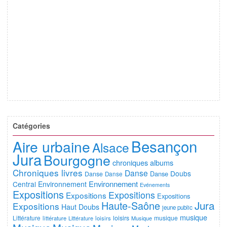
Catégories
Besançon
Aire urbaine
Alsace
Jura
Bourgogne
chroniques albums
Chroniques livres
Danse
Doubs
Danse
Danse
Danse
Environnement
Central
Environnement
Evénements
Expositions
Expositions
Expositions
Expositions
Jura
Haute-Saône
Expositions
Haut Doubs
jeune public
musique
Littérature
loisirs
musique
littérature
Littérature
loisirs
Musique