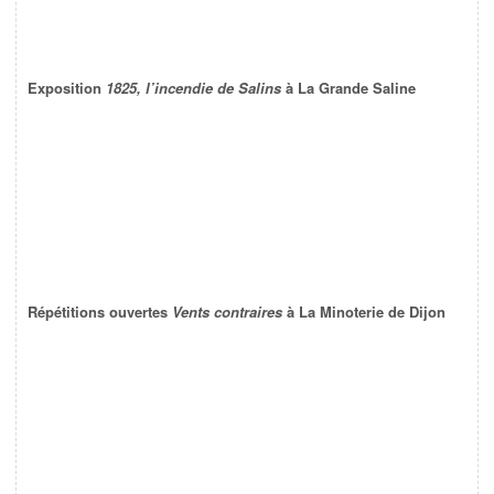
Exposition
1825, l’incendie de Salins
à La Grande Saline
Répétitions ouvertes
Vents contraires
à La Minoterie de Dijon