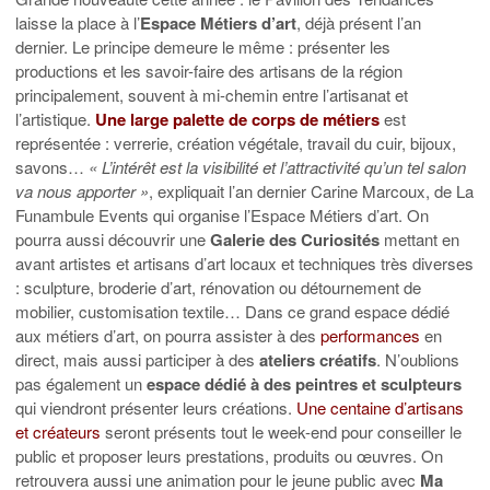
laisse la place à l’
Espace Métiers d’art
, déjà présent l’an
dernier. Le principe demeure le même : présenter les
productions et les savoir-faire des artisans de la région
principalement, souvent à mi-chemin entre l’artisanat et
l’artistique.
Une large palette de corps de métiers
est
représentée : verrerie, création végétale, travail du cuir, bijoux,
savons…
« L’intérêt est la visibilité et l’attractivité qu’un tel salon
va nous apporter »
, expliquait l’an dernier Carine Marcoux, de La
Funambule Events qui organise l’Espace Métiers d’art. On
pourra aussi découvrir une
Galerie des Curiosités
mettant en
avant artistes et artisans d’art locaux et techniques très diverses
: sculpture, broderie d’art, rénovation ou détournement de
mobilier, customisation textile… Dans ce grand espace dédié
aux métiers d’art, on pourra assister à des
performances
en
direct, mais aussi participer à des
ateliers créatifs
. N’oublions
pas également un
espace dédié à des peintres et sculpteurs
qui viendront présenter leurs créations.
Une centaine d’artisans
et créateurs
seront présents tout le week-end pour conseiller le
public et proposer leurs prestations, produits ou œuvres. On
retrouvera aussi une animation pour le jeune public avec
Ma