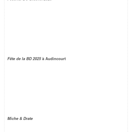
Fête de la BD 2025
à Audincourt
Miche & Drate