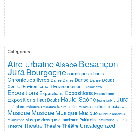
Catégories
Besançon
Aire urbaine
Alsace
Jura
Bourgogne
chroniques albums
Chroniques livres
Danse
Doubs
Danse
Danse
Danse
Environnement
Central
Environnement
Evénements
Expositions
Expositions
Expositions
Expositions
Jura
Haute-Saône
Expositions
Haut Doubs
jeune public
musique
Littérature
loisirs
musique
littérature
Littérature
loisirs
Musique
Musique
Musique
Musique
Musique
Musique classique
Musique classique et ancienne
Patrimoine
salons
et ancienne
patrimoine
Uncategorized
Theatre
Théâtre
Théâtre
Theatre