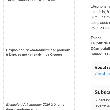
Éteignons la
Le public, à
3km. Les mi
Les places s
06 99 51 34
Talant
Le jour de l
Déambulati
L’exposition
Révolutionnaire !
se poursuit
Samedi 11 
à L’arc, scène nationale – Le Creusot
About r
View all p
Subsc
Subscribe
Biennale d’Art singulier 2026
à Dijon et
receive u
dans l’agglomération