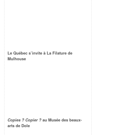
Le Québec s’invite à La Filature de
Mulhouse
Copies ? Copier ?
au Musée des beaux-
arts de Dole