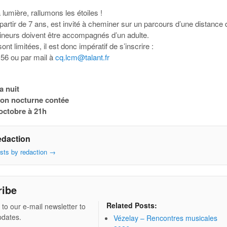
 lumière, rallumons les étoiles !
 partir de 7 ans, est invité à cheminer sur un parcours d’une distance 
neurs doivent être accompagnés d’un adulte.
ont limitées, il est donc impératif de s’inscrire :
 56 ou par mail à
cq.lcm@talant.fr
a nuit
on nocturne contée
octobre à 21h
edaction
osts by redaction
→
ribe
Related Posts:
 to our e-mail newsletter to
pdates.
Vézelay – Rencontres musicales