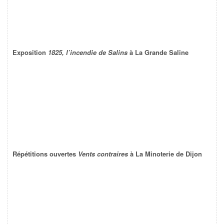
Exposition
1825, l’incendie de Salins
à La Grande Saline
Répétitions ouvertes
Vents contraires
à La Minoterie de Dijon