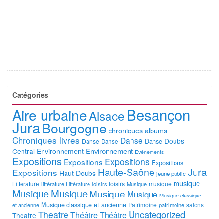
Catégories
Besançon
Aire urbaine
Alsace
Jura
Bourgogne
chroniques albums
Chroniques livres
Danse
Doubs
Danse
Danse
Danse
Environnement
Central
Environnement
Evénements
Expositions
Expositions
Expositions
Expositions
Jura
Haute-Saône
Expositions
Haut Doubs
jeune public
musique
Littérature
loisirs
musique
littérature
Littérature
loisirs
Musique
Musique
Musique
Musique
Musique
Musique classique
Musique classique et ancienne
Patrimoine
salons
et ancienne
patrimoine
Uncategorized
Theatre
Théâtre
Théâtre
Theatre