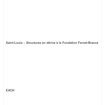
Saint-Louis –
Structures en dérive
à la Fondation Fernet-Branca
EACH