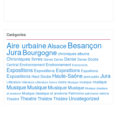
Catégories
Besançon
Aire urbaine
Alsace
Jura
Bourgogne
chroniques albums
Chroniques livres
Danse
Doubs
Danse
Danse
Danse
Environnement
Central
Environnement
Evénements
Expositions
Expositions
Expositions
Expositions
Jura
Haute-Saône
Expositions
Haut Doubs
jeune public
musique
Littérature
loisirs
musique
littérature
Littérature
loisirs
Musique
Musique
Musique
Musique
Musique
Musique classique
Musique classique et ancienne
Patrimoine
salons
et ancienne
patrimoine
Uncategorized
Theatre
Théâtre
Théâtre
Theatre