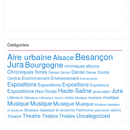
Catégories
Besançon
Aire urbaine
Alsace
Jura
Bourgogne
chroniques albums
Chroniques livres
Danse
Doubs
Danse
Danse
Danse
Environnement
Central
Environnement
Evénements
Expositions
Expositions
Expositions
Expositions
Jura
Haute-Saône
Expositions
Haut Doubs
jeune public
musique
Littérature
loisirs
musique
littérature
Littérature
loisirs
Musique
Musique
Musique
Musique
Musique
Musique classique
Musique classique et ancienne
Patrimoine
salons
et ancienne
patrimoine
Uncategorized
Theatre
Théâtre
Théâtre
Theatre