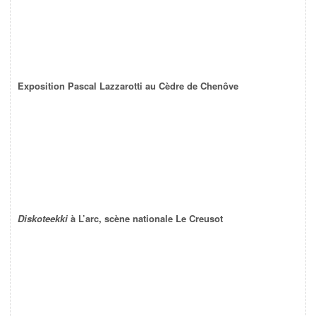
Exposition Pascal Lazzarotti au Cèdre de Chenôve
Diskoteekki
à L’arc, scène nationale Le Creusot