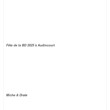
Fête de la BD 2025
à Audincourt
Miche & Drate