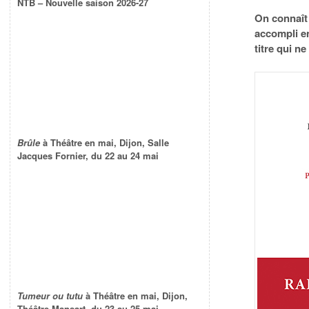
NTB – Nouvelle saison 2026-27
On connaît 
accompli e
titre qui n
Brûle
à Théâtre en mai, Dijon, Salle
Jacques Fornier, du 22 au 24 mai
Tumeur ou tutu
à Théâtre en mai, Dijon,
Théâtre Mansart, du 23 au 25 mai