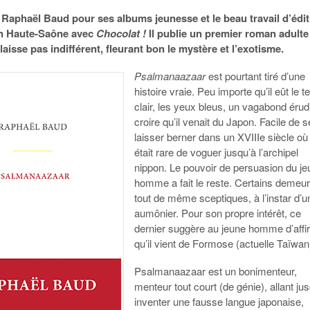
Raphaël Baud pour ses albums jeunesse et le beau travail d’édit
n Haute-Saône avec
Chocolat !
Il publie un premier roman adulte
e laisse pas indifférent, fleurant bon le mystère et l’exotisme.
Psalmanaazaar
est pourtant tiré d’une
histoire vraie. Peu importe qu’il eût le te
clair, les yeux bleus, un vagabond érudit
croire qu’il venait du Japon. Facile de s
laisser berner dans un XVIIIe siècle où 
était rare de voguer jusqu’à l’archipel
nippon. Le pouvoir de persuasion du j
homme a fait le reste. Certains demeu
tout de même sceptiques, à l’instar d’u
aumônier. Pour son propre intérêt, ce
dernier suggère au jeune homme d’affi
qu’il vient de Formose (actuelle Taïwan
Psalmanaazaar est un bonimenteur,
menteur tout court (de génie), allant ju
inventer une fausse langue japonaise,