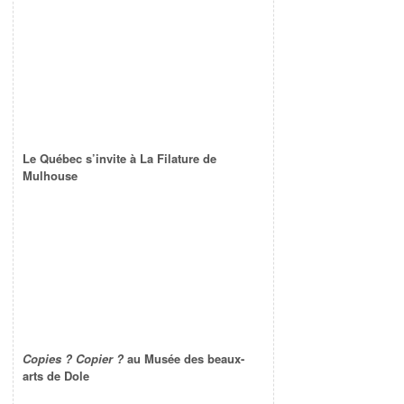
Le Québec s’invite à La Filature de
Mulhouse
Copies ? Copier ?
au Musée des beaux-
arts de Dole