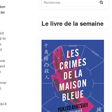
ion
 au
Le livre de la semaine
int
 fit
e
il
eune
rent
n
rmer
).
squ’à