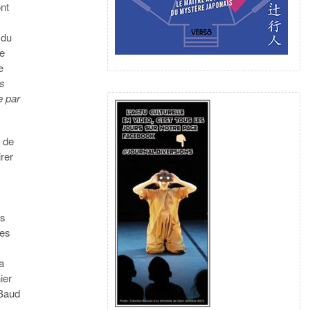
ont
 du
me
e
us
e par
t de
irer
ns
res
a
ier
 Baud