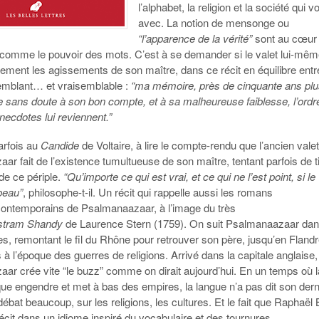
l’alphabet, la religion et la société qui v
avec. La notion de mensonge ou
“l’apparence de la vérité”
sont au cœur
 comme le pouvoir des mots. C’est à se demander si le valet lui-mê
èlement les agissements de son maître, dans ce récit en équilibre entr
semblant… et vraisemblable :
“ma mémoire, près de cinquante ans pl
e sans doute à son bon compte, et à sa malheureuse faiblesse, l’ordr
necdotes lui reviennent.”
rfois au
Candide
de Voltaire, à lire le compte-rendu que l’ancien vale
r fait de l’existence tumultueuse de son maître, tentant parfois de t
de ce périple.
“Qu’importe ce qui est vrai, et ce qui ne l’est point, si le
beau”
, philosophe-t-il. Un récit qui rappelle aussi les romans
contemporains de Psalmanaazaar, à l’image du très
istram Shandy
de Laurence Stern (1759). On suit Psalmanaazaar da
es, remontant le fil du Rhône pour retrouver son père, jusqu’en Fland
 à l’époque des guerres de religions. Arrivé dans la capitale anglaise,
ar crée vite “le buzz” comme on dirait aujourd’hui. En un temps où l
ue engendre et met à bas des empires, la langue n’a pas dit son dern
 débat beaucoup, sur les religions, les cultures. Et le fait que Raphaël
récit dans un idiome inspiré du vocabulaire et des tournures