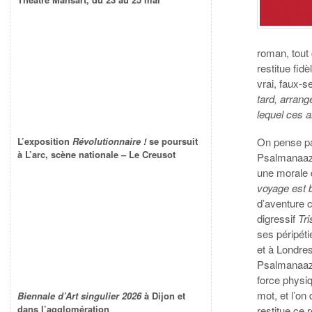
roman, tout
restitue fid
vrai, faux-
tard, arrang
lequel ces a
On pense pa
L’exposition
Révolutionnaire !
se poursuit
à L’arc, scène nationale – Le Creusot
Psalmanaazaa
une morale 
voyage est 
d’aventure 
digressif
Tr
ses péripéti
et à Londres
Psalmanaaza
force physiq
mot, et l’on
Biennale d’Art singulier 2026
à Dijon et
dans l’agglomération
restitue ce 