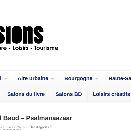
l
Aire urbaine
Bourgogne
Haute-S
Salons du livre
Salons BD
Loisirs créatifs
l Baud – Psalmanaazaar
on
2 mars 2026
dans
Uncategorized