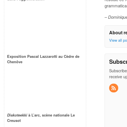
grammaticale
– Dominiqu
About r
View all p
Exposition Pascal Lazzarotti au Cèdre de
Subsc
Chenôve
Subscribe
receive u
Diskoteekki
à L’arc, scène nationale Le
Creusot