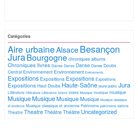
Catégories
Besançon
Aire urbaine
Alsace
Jura
Bourgogne
chroniques albums
Chroniques livres
Danse
Doubs
Danse
Danse
Danse
Environnement
Central
Environnement
Evénements
Expositions
Expositions
Expositions
Expositions
Jura
Haute-Saône
Expositions
Haut Doubs
jeune public
musique
Littérature
loisirs
musique
littérature
Littérature
loisirs
Musique
Musique
Musique
Musique
Musique
Musique classique
Musique classique et ancienne
Patrimoine
salons
et ancienne
patrimoine
Uncategorized
Theatre
Théâtre
Théâtre
Theatre