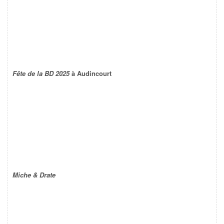
Fête de la BD 2025
à Audincourt
Miche & Drate