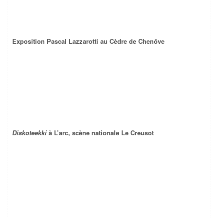
Exposition Pascal Lazzarotti au Cèdre de Chenôve
Diskoteekki
à L’arc, scène nationale Le Creusot