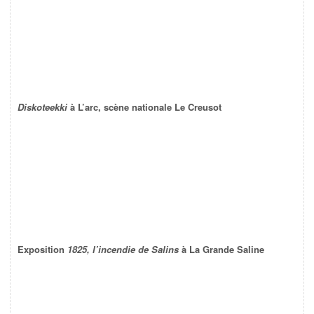
Diskoteekki
à L’arc, scène nationale Le Creusot
Exposition
1825, l’incendie de Salins
à La Grande Saline