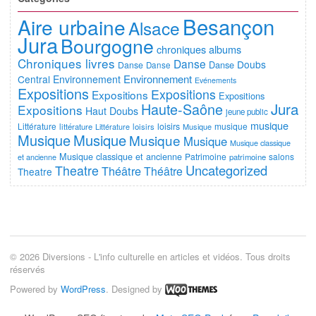
Besançon
Aire urbaine
Alsace
Jura
Bourgogne
chroniques albums
Chroniques livres
Danse
Doubs
Danse
Danse
Danse
Environnement
Central
Environnement
Evénements
Expositions
Expositions
Expositions
Expositions
Jura
Haute-Saône
Expositions
Haut Doubs
jeune public
musique
Littérature
loisirs
musique
littérature
Littérature
loisirs
Musique
Musique
Musique
Musique
Musique
Musique classique
Musique classique et ancienne
Patrimoine
salons
et ancienne
patrimoine
Uncategorized
Theatre
Théâtre
Théâtre
Theatre
© 2026 Diversions - L'info culturelle en articles et vidéos. Tous droits
réservés
Powered by
WordPress
. Designed by