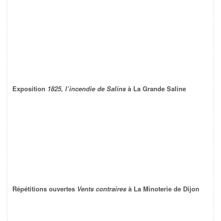
Exposition
1825, l’incendie de Salins
à La Grande Saline
Répétitions ouvertes
Vents contraires
à La Minoterie de Dijon