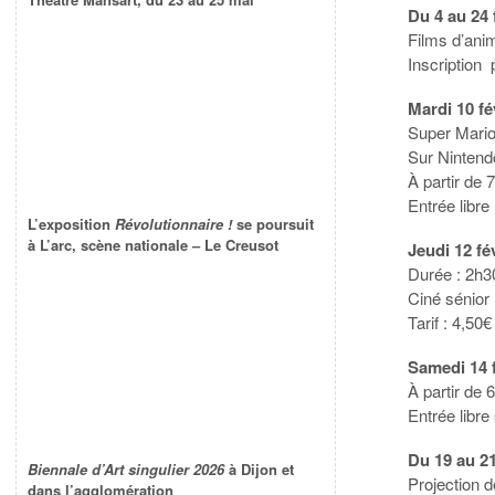
Du 4 au 24 f
Films d’anim
Inscription 
Mardi 10 fé
Super Mari
Sur Nintend
À partir de 
Entrée libre
L’exposition
Révolutionnaire !
se poursuit
à L’arc, scène nationale – Le Creusot
Jeudi 12 fé
Durée : 2h3
Ciné sénior
Tarif : 4,50€
Samedi 14 f
À partir de 
Entrée libre
Du 19 au 2
Biennale d’Art singulier 2026
à Dijon et
Projection
dans l’agglomération