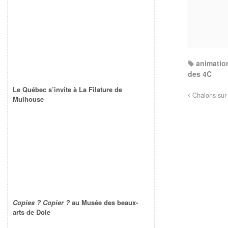
animatio
des 4C
Le Québec s’invite à La Filature de
Chalons-sur-
Mulhouse
Copies ? Copier ?
au Musée des beaux-
arts de Dole