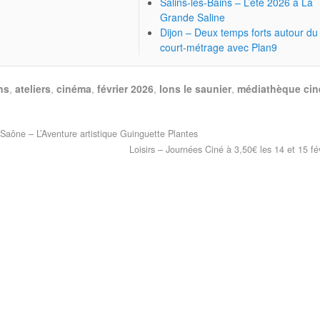
Salins-les-Bains – L’été 2026 à La
Grande Saline
Dijon – Deux temps forts autour du
court-métrage avec Plan9
ns
,
ateliers
,
cinéma
,
février 2026
,
lons le saunier
,
médiathèque ci
Saône – L’Aventure artistique Guinguette Plantes
Loisirs – Journées Ciné à 3,50€ les 14 et 15 fé