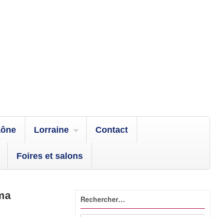
aône
Lorraine
Contact
Foires et salons
éma
Rechercher…