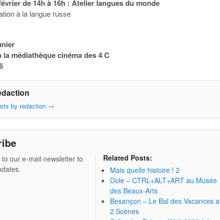
évrier de 14h à 16h : Atelier langues du monde
tiation à la langue russe
unier
 à la médiathèque cinéma des 4 C
6
edaction
osts by redaction
→
ribe
Related Posts:
 to our e-mail newsletter to
pdates.
Mais quelle histoire ! 2
Dole – CTRL+ALT+ART au Musée
des Beaux-Arts
Besançon – Le Bal des Vacances 
2 Scènes