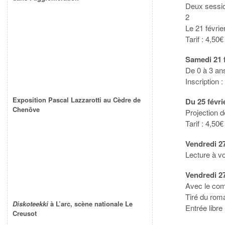
Deux sessio
2
Le 21 févrie
Tarif : 4,50€
Samedi 21 f
De 0 à 3 an
Inscription 
Exposition Pascal Lazzarotti au Cèdre de
Du 25 févri
Chenôve
Projection d
Tarif : 4,50€
Vendredi 27
Lecture à v
Vendredi 27
Avec le comé
Tiré du rom
Diskoteekki
à L’arc, scène nationale Le
Entrée libre
Creusot