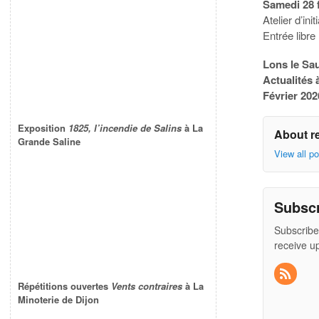
Samedi 28 f
Atelier d’ini
Entrée libre
Lons le Sa
Actualités
Février 202
Exposition
1825, l’incendie de Salins
à La
About r
Grande Saline
View all p
Subsc
Subscribe
receive u
Répétitions ouvertes
Vents contraires
à La
Minoterie de Dijon