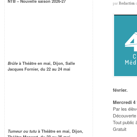
NTB – Nouvelle saison 2026-27
par
Redaction
Brûle
à Théâtre en mai, Dijon, Salle
Jacques Fornier, du 22 au 24 mai
février.
Mercredi 4 
Par les élè
Découverte 
Tout public 
Gratuit
Tumeur ou tutu
à Théâtre en mai, Dijon,
Théâtre Mansart, du 23 au 25 mai