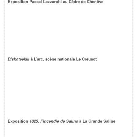
Exposition Pascal Lazzarotti au Cèdre de Chenôve
Diskoteekki
à L’arc, scène nationale Le Creusot
Exposition
1825, l’incendie de Salins
à La Grande Saline