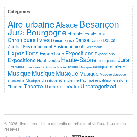
Catégories
Besançon
Aire urbaine
Alsace
Jura
Bourgogne
chroniques albums
Chroniques livres
Danse
Doubs
Danse
Danse
Danse
Environnement
Central
Environnement
Evénements
Expositions
Expositions
Expositions
Expositions
Jura
Haute-Saône
Expositions
Haut Doubs
jeune public
musique
Littérature
loisirs
musique
littérature
Littérature
loisirs
Musique
Musique
Musique
Musique
Musique
Musique classique
Musique classique et ancienne
Patrimoine
salons
et ancienne
patrimoine
Uncategorized
Theatre
Théâtre
Théâtre
Theatre
© 2026 Diversions - L'info culturelle en articles et vidéos. Tous droits
réservés