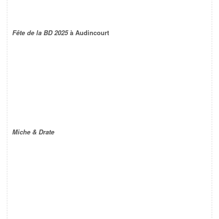
Fête de la BD 2025
à Audincourt
Miche & Drate