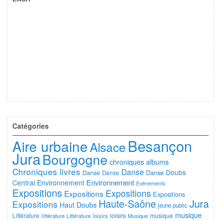
Catégories
Besançon
Aire urbaine
Alsace
Jura
Bourgogne
chroniques albums
Chroniques livres
Danse
Doubs
Danse
Danse
Danse
Environnement
Central
Environnement
Evénements
Expositions
Expositions
Expositions
Expositions
Jura
Haute-Saône
Expositions
Haut Doubs
jeune public
musique
Littérature
loisirs
musique
littérature
Littérature
loisirs
Musique