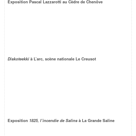
Exposition Pascal Lazzarotti au Cèdre de Chenôve
Diskoteekki
à L’arc, scène nationale Le Creusot
Exposition
1825, l’incendie de Salins
à La Grande Saline