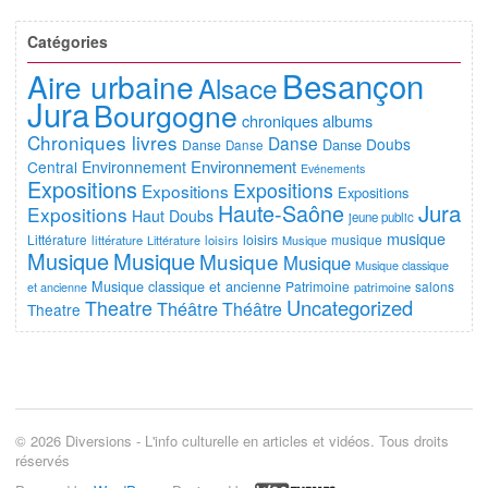
Catégories
Besançon
Aire urbaine
Alsace
Jura
Bourgogne
chroniques albums
Chroniques livres
Danse
Doubs
Danse
Danse
Danse
Environnement
Central
Environnement
Evénements
Expositions
Expositions
Expositions
Expositions
Jura
Haute-Saône
Expositions
Haut Doubs
jeune public
musique
Littérature
loisirs
musique
littérature
Littérature
loisirs
Musique
Musique
Musique
Musique
Musique
Musique classique
Musique classique et ancienne
Patrimoine
salons
et ancienne
patrimoine
Uncategorized
Theatre
Théâtre
Théâtre
Theatre
© 2026 Diversions - L'info culturelle en articles et vidéos. Tous droits
réservés