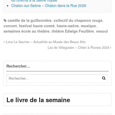
du cinéma à la Saline royale
Chalon-sur-Saône – Chalon dans la Rue 2026
camille de la guillonnière
,
collectif du chaperon rouge
,
concert
,
festival haute comté
,
haute-saône
,
musique
,
semaines école au théâtre
,
théâtre Edwige Feuillère
,
vesoul
Lons Le Saunier – Actualités au Musée des Beaux Arts
Lac de Villegusien – Chien à Plumes 2024
Rechercher…
Le livre de la semaine