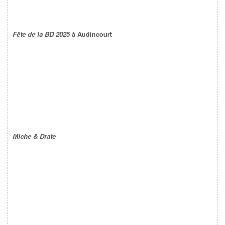
Fête de la BD 2025
à Audincourt
Miche & Drate