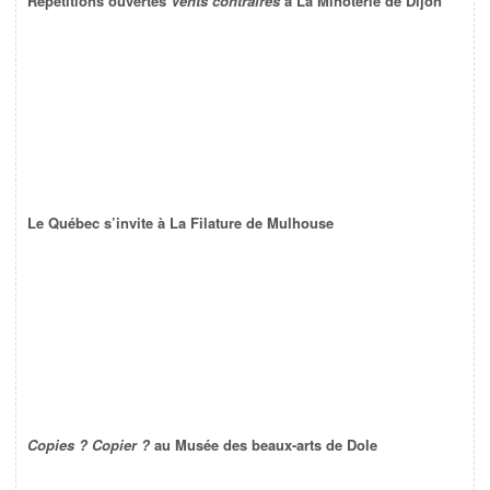
Répétitions ouvertes
Vents contraires
à La Minoterie de Dijon
Le Québec s’invite à La Filature de Mulhouse
Copies ? Copier ?
au Musée des beaux-arts de Dole