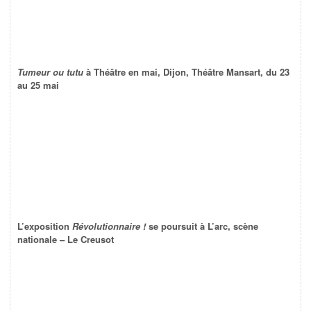
Tumeur ou tutu
à Théâtre en mai, Dijon, Théâtre Mansart, du 23
au 25 mai
L’exposition
Révolutionnaire !
se poursuit à L’arc, scène
nationale – Le Creusot