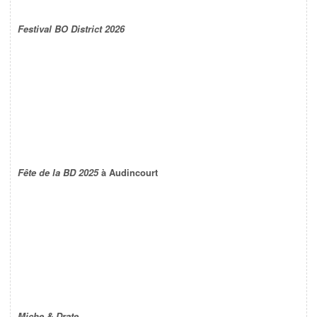
Festival BO District 2026
Fête de la BD 2025
à Audincourt
Miche & Drate