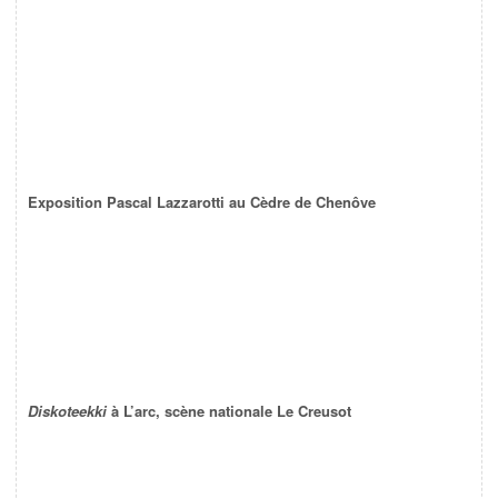
Exposition Pascal Lazzarotti au Cèdre de Chenôve
Diskoteekki
à L’arc, scène nationale Le Creusot