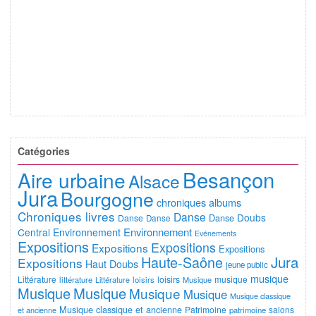
Catégories
Besançon
Aire urbaine
Alsace
Jura
Bourgogne
chroniques albums
Chroniques livres
Danse
Doubs
Danse
Danse
Danse
Environnement
Central
Environnement
Evénements
Expositions
Expositions
Expositions
Expositions
Jura
Haute-Saône
Expositions
Haut Doubs
jeune public
musique
Littérature
loisirs
musique
littérature
Littérature
loisirs
Musique
Musique
Musique
Musique
Musique
Musique classique
Musique classique et ancienne
Patrimoine
salons
et ancienne
patrimoine