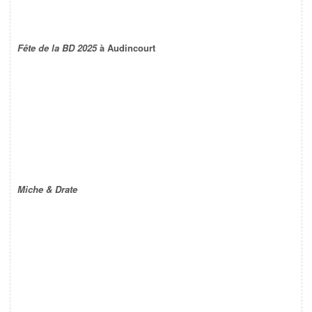
Fête de la BD 2025
à Audincourt
Miche & Drate