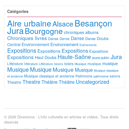
Catégories
Besançon
Aire urbaine
Alsace
Jura
Bourgogne
chroniques albums
Chroniques livres
Danse
Doubs
Danse
Danse
Danse
Environnement
Central
Environnement
Evénements
Expositions
Expositions
Expositions
Expositions
Jura
Haute-Saône
Expositions
Haut Doubs
jeune public
musique
Littérature
loisirs
musique
littérature
Littérature
loisirs
Musique
Musique
Musique
Musique
Musique
Musique classique
Musique classique et ancienne
Patrimoine
salons
et ancienne
patrimoine
Uncategorized
Theatre
Théâtre
Théâtre
Theatre
© 2026 Diversions - L'info culturelle en articles et vidéos. Tous droits
réservés