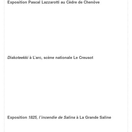
Exposition Pascal Lazzarotti au Cèdre de Chenôve
Diskoteekki
à L’arc, scène nationale Le Creusot
Exposition
1825, l’incendie de Salins
à La Grande Saline