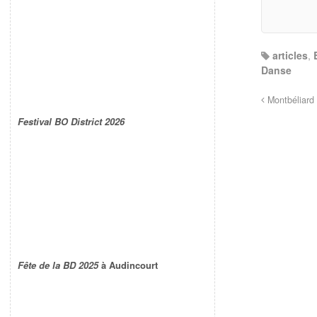
articles
,
Danse
Montbéliard 
Festival BO District 2026
Fête de la BD 2025
à Audincourt