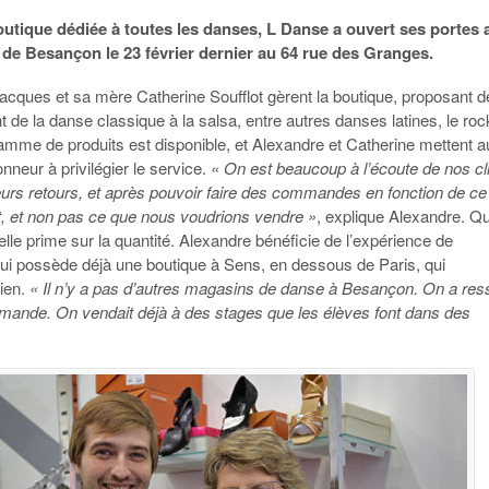
utique dédiée à toutes les danses, L Danse a ouvert ses portes 
e de Besançon le 23 février dernier au 64 rue des Granges.
acques et sa mère Catherine Soufflot gèrent la boutique, proposant d
ant de la danse classique à la salsa, entre autres danses latines, le r
amme de produits est disponible, et Alexandre et Catherine mettent a
onneur à privilégier le service.
« On est beaucoup à l’écoute de nos cl
leurs retours, et après pouvoir faire des commandes en fonction de ce
t, et non pas ce que nous voudrions vendre »
, explique Alexandre. Q
, elle prime sur la quantité. Alexandre bénéficie de l’expérience de
qui possède déjà une boutique à Sens, en dessous de Paris, qui
bien.
« Il n’y a pas d’autres magasins de danse à Besançon. On a res
emande. On vendait déjà à des stages que les élèves font dans des