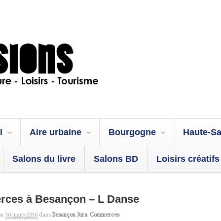
l
Aire urbaine
Bourgogne
Haute-S
Salons du livre
Salons BD
Loisirs créatifs
ces à Besançon – L Danse
on
30 mars 2016
dans
Besançon Jura
,
Commerces