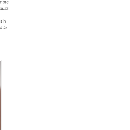
ombre
duits
asin
à la