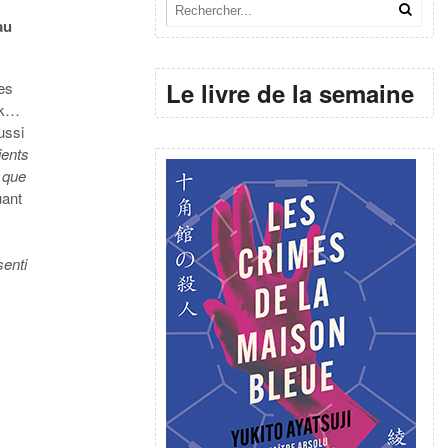
au
Le livre de la semaine
es
ock…
ussi
ients
 que
uant
senti