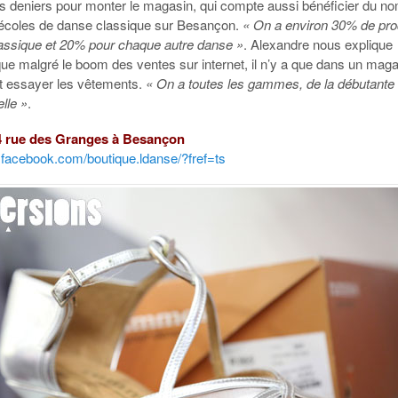
es deniers pour monter le magasin, qui compte aussi bénéficier du n
’écoles de danse classique sur Besançon.
« On a environ 30% de pro
assique et 20% pour chaque autre danse »
. Alexandre nous explique
ue malgré le boom des ventes sur internet, il n’y a que dans un mag
ut essayer les vêtements.
« On a toutes les gammes, de la débutante 
lle »
.
64 rue des Granges à Besançon
.facebook.com/boutique.ldanse/?fref=ts