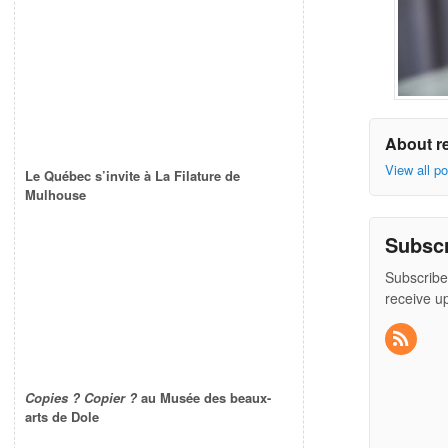
About r
View all p
Le Québec s’invite à La Filature de
Mulhouse
Subsc
Subscribe
receive u
Copies ? Copier ?
au Musée des beaux-
arts de Dole