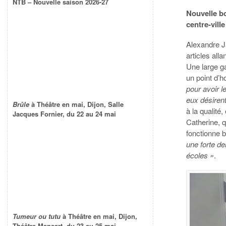
NTB – Nouvelle saison 2026-27
Nouvelle bo
centre-vill
Alexandre J
articles all
Une large g
un point d’h
pour avoir 
eux désiren
Brûle
à Théâtre en mai, Dijon, Salle
à la qualité
Jacques Fornier, du 22 au 24 mai
Catherine, 
fonctionne 
une forte d
écoles »
.
Tumeur ou tutu
à Théâtre en mai, Dijon,
Théâtre Mansart, du 23 au 25 mai