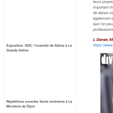
leurs propr
important d
de danse cl
également q
que l’on pe
professionne
L Danse
, 
https://www
Exposition
1825, l’incendie de Salins
à La
Grande Saline
Répétitions ouvertes
Vents contraires
à La
Minoterie de Dijon