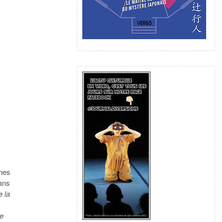
ines
ans
e la
de