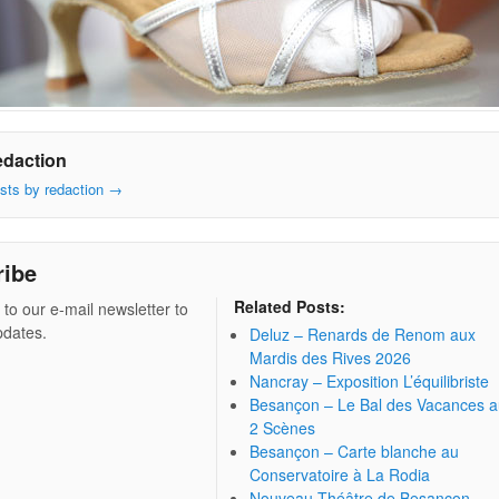
edaction
osts by redaction
→
ribe
Related Posts:
 to our e-mail newsletter to
pdates.
Deluz – Renards de Renom aux
Mardis des Rives 2026
Nancray – Exposition L’équilibriste
Besançon – Le Bal des Vacances 
2 Scènes
Besançon – Carte blanche au
Conservatoire à La Rodia
Nouveau Théâtre de Besançon –