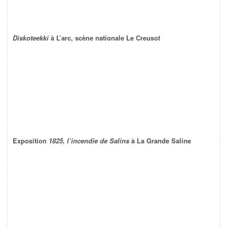
Diskoteekki
à L’arc, scène nationale Le Creusot
Exposition
1825, l’incendie de Salins
à La Grande Saline