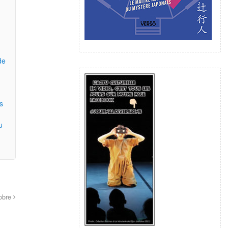
de
s
u
tobre