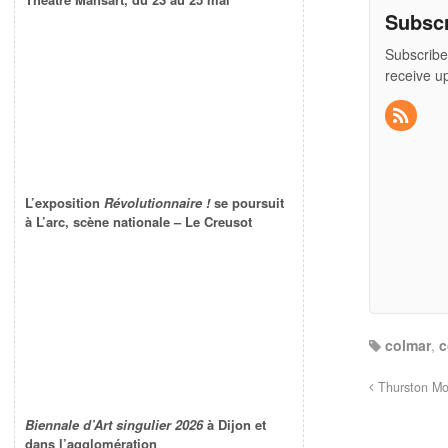
Subsc
Subscribe
receive u
L’exposition
Révolutionnaire !
se poursuit
à L’arc, scène nationale – Le Creusot
colmar
,
c
Thurston Mo
Biennale d’Art singulier 2026
à Dijon et
dans l’agglomération