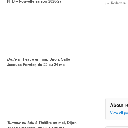
NTB – Nouvelle saison 2026-27
par
Redaction
Brûle
à Théâtre en mai, Dijon, Salle
Jacques Fornier, du 22 au 24 mai
About r
View all p
Tumeur ou tutu
à Théâtre en mai, Dijon,
Théâtre Mansart, du 23 au 25 mai