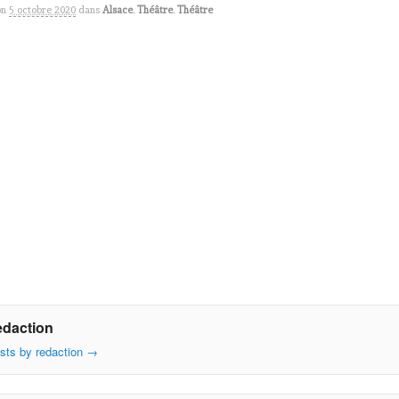
on
5 octobre 2020
dans
Alsace
,
Théâtre
,
Théâtre
edaction
osts by redaction
→