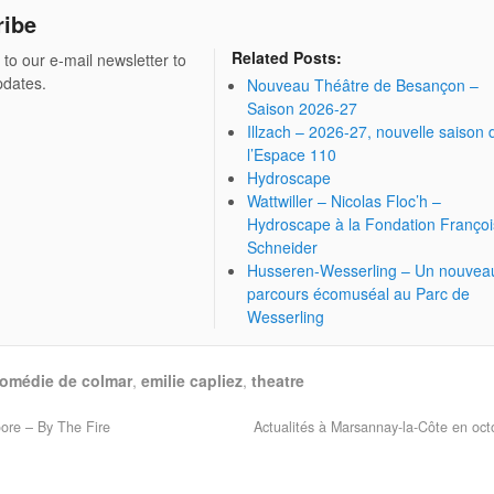
ribe
Related Posts:
 to our e-mail newsletter to
pdates.
Nouveau Théâtre de Besançon –
Saison 2026-27
Illzach – 2026-27, nouvelle saison 
l’Espace 110
Hydroscape
Wattwiller – Nicolas Floc’h –
Hydroscape à la Fondation Françoi
Schneider
Husseren-Wesserling – Un nouvea
parcours écomuséal au Parc de
Wesserling
omédie de colmar
,
emilie capliez
,
theatre
ore – By The Fire
Actualités à Marsannay-la-Côte en oc