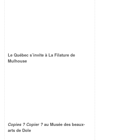
Le Québec s’invite à La Filature de
Mulhouse
Copies ? Copier ?
au Musée des beaux-
arts de Dole