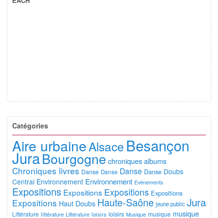
EACH
Catégories
Besançon
Aire urbaine
Alsace
Jura
Bourgogne
chroniques albums
Chroniques livres
Danse
Doubs
Danse
Danse
Danse
Environnement
Central
Environnement
Evénements
Expositions
Expositions
Expositions
Expositions
Jura
Haute-Saône
Expositions
Haut Doubs
jeune public
musique
Littérature
loisirs
musique
littérature
Littérature
loisirs
Musique