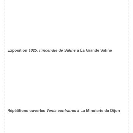
Exposition
1825, l’incendie de Salins
à La Grande Saline
Répétitions ouvertes
Vents contraires
à La Minoterie de Dijon