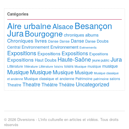
Catégories
Besançon
Aire urbaine
Alsace
Jura
Bourgogne
chroniques albums
Chroniques livres
Danse
Doubs
Danse
Danse
Danse
Environnement
Central
Environnement
Evénements
Expositions
Expositions
Expositions
Expositions
Jura
Haute-Saône
Expositions
Haut Doubs
jeune public
musique
Littérature
loisirs
musique
littérature
Littérature
loisirs
Musique
Musique
Musique
Musique
Musique
Musique classique
Musique classique et ancienne
Patrimoine
salons
et ancienne
patrimoine
Uncategorized
Theatre
Théâtre
Théâtre
Theatre
© 2026 Diversions - L'info culturelle en articles et vidéos. Tous droits
réservés