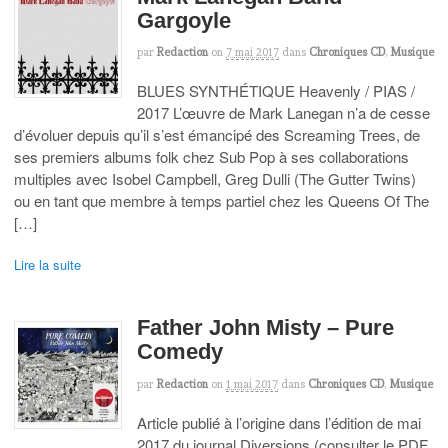
Gargoyle
par
Redaction
on
7 mai 2017
dans
Chroniques CD
,
Musique
BLUES SYNTHÉTIQUE Heavenly / PIAS /
2017 L’œuvre de Mark Lanegan n’a de cesse
d’évoluer depuis qu’il s’est émancipé des Screaming Trees, de
ses premiers albums folk chez Sub Pop à ses collaborations
multiples avec Isobel Campbell, Greg Dulli (The Gutter Twins)
ou en tant que membre à temps partiel chez les Queens Of The
[…]
Lire la suite
Father John Misty – Pure
Comedy
par
Redaction
on
1 mai 2017
dans
Chroniques CD
,
Musique
Article publié à l’origine dans l’édition de mai
2017 du journal Diversions (consulter le PDF