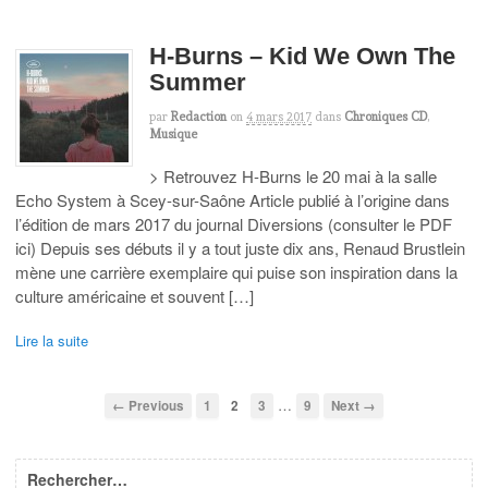
H-Burns – Kid We Own The
Summer
par
Redaction
on
4 mars 2017
dans
Chroniques CD
,
Musique
> Retrouvez H-Burns le 20 mai à la salle
Echo System à Scey-sur-Saône Article publié à l’origine dans
l’édition de mars 2017 du journal Diversions (consulter le PDF
ici) Depuis ses débuts il y a tout juste dix ans, Renaud Brustlein
mène une carrière exemplaire qui puise son inspiration dans la
culture américaine et souvent […]
Lire la suite
…
← Previous
1
2
3
9
Next →
Rechercher…