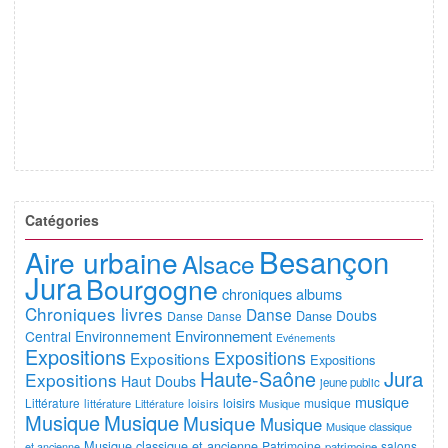
Catégories
Besançon
Aire urbaine
Alsace
Jura
Bourgogne
chroniques albums
Chroniques livres
Danse
Doubs
Danse
Danse
Danse
Environnement
Central
Environnement
Evénements
Expositions
Expositions
Expositions
Expositions
Jura
Haute-Saône
Expositions
Haut Doubs
jeune public
musique
Littérature
loisirs
musique
littérature
Littérature
loisirs
Musique
Musique
Musique
Musique
Musique
Musique classique
Musique classique et ancienne
Patrimoine
salons
et ancienne
patrimoine