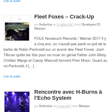
Lire la suite
Fleet Foxes – Crack-Up
par
Redaction
on
31 juillet 2017
dans
Chroniques CD
,
Musique
FOLK Nonesuch Records / Warner 2017 Il y
a cinq ans, on n’aurait pas parié un poil de la
barbe de Robin Pecknold sur un avenir des Fleet Foxes. Josh
Tillman quitte les fûts pour se muer en génial Father John Misty.
Chritian Wargo et Casey Wescott forment Poor Moon. Quant au
roi Pecknold, il […]
Lire la suite
Rencontre avec H-Burns à
l’Echo System
par
Redaction
on
23 mai 2017
dans
Musique