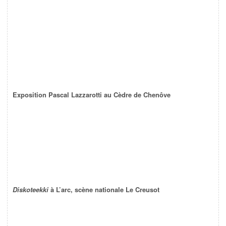
Exposition Pascal Lazzarotti au Cèdre de Chenôve
Diskoteekki
à L’arc, scène nationale Le Creusot