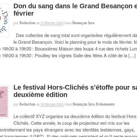
Don du sang dans le Grand Besançon 
février
par
Redaction
on
11 février 2016
dans
Besançon Jura
Des collectes de sang total sont organisées régulièrement d
le Grand Besançon. Voici le planning pour le mois de février. 
de 16h30 à 19h30 : Boussières Maison des loups 4 rue des richets Lun
e 16h30 à 19h30 : Pouilley les vignes Salle des fêtes A côté de la […]
Le festival Hors-Clichés s’étoffe pour s
deuxième édition
par
Redaction
on
10 février 2016
dans
Besançon Jura
,
Evénements
Le collectif XYZ organise sa deuxième édition du festival Hors
Clichés. Cette année, le coup de projecteur est mis sur les
entretiennent les pays étrangers avec les identités lesbiennes, gays,
et transgenres (LGBT). Si des préjugés persistent et qu’il reste encor