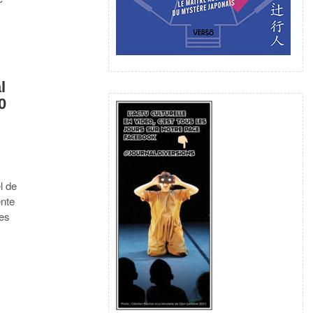
l
0
l de
ente
les