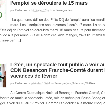
l’emploi se déroulera le 15 mars
par
Redaction
on
10 février 2016
dans
Besançon Jura
La quatrième édition des P’tits Déj de l’emploi aura lieu mardi
mars. Les inscriptions sont ouvertes jusqu’au 7 mars. La nouv
P’tits déj de l’emploi se déroulera mardi 15 mars et aura pour thémati
rvice à la personne » (aide à domicile, aide manger, travailleur familia
anisée par […]
Létée, un spectacle tout public à voir a
CDN Besançon Franche-Comté durant 
vacances de février
par
Redaction
on
9 février 2016
dans
Besançon Jura
,
Education
,
Théâtre
Au Centre Dramatique National Besançon Franche-Comté, Cé
ésenté ce matin le spectacle Létée, mis en scène par Bruno Sébag e
el, à voir du 10 au 17 février. Comme l’an dernier à la même époque