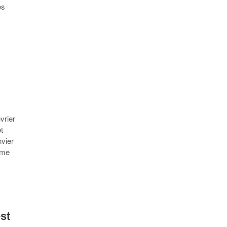
es
vrier
t
nvier
ième
st