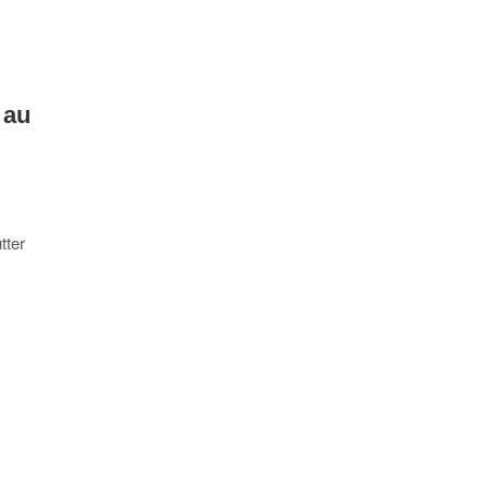
 au
tter
2