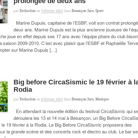
prolongée de deux ans
par
Redaction
on
9 février 2016
dans
Besançon Jura
,
Sport
Marine Dupuis, capitaine de l’ESBF, voit son contrat prolong
deux ans. Marine Dupuis est la plus ancienne joueuse de l’équ
uche joue en effet depuis ses 17 ans avec l’équipe phare du club bisont
la saison 2009-2010. C’est avec plaisir que l’ESBF et Raphaëlle Terve
mpter sur Marine Dupuis […]
Big before CircaSismic le 19 février à l
Rodia
par
Redaction
on
8 février 2016
dans
Besançon Jura
,
Musique
En attendant la nouvelle édition du festival CircaSismic qui s
déroulera les 13 et 14 mai à Besançon, un Big Before CircaSi
 le 19 février à la Rodia. Le Big Before CircaSismic proposera des
ur la grande scène et des concerts rock et électro au club. Le bar se