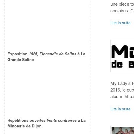
une pièce t
scolaires. 
Lire la suite
Exposition
1825, l’incendie de Salins
à La
Grande Saline
My Lady’s Ho
2016, le pub
album. http:
Lire la suite
Répétitions ouvertes
Vents contraires
à La
Minoterie de Dijon