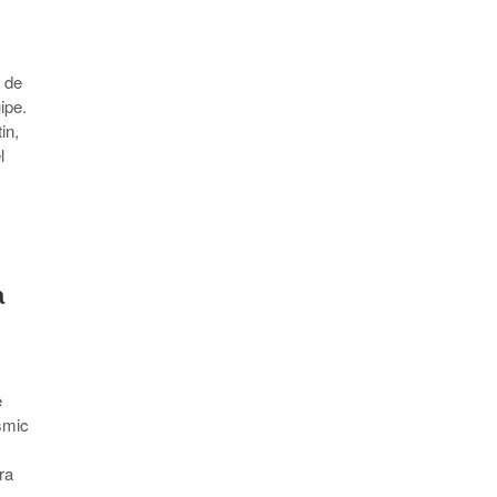
é de
ipe.
in,
l
a
e
smic
ra