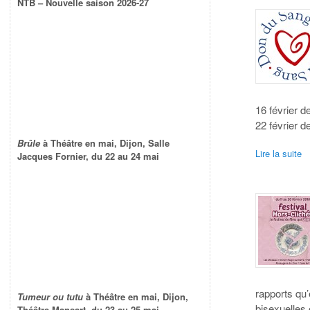
NTB – Nouvelle saison 2026-27
16 février 
22 février d
Brûle
à Théâtre en mai, Dijon, Salle
Lire la suite
Jacques Fornier, du 22 au 24 mai
rapports qu’
Tumeur ou tutu
à Théâtre en mai, Dijon,
bisexuelles 
Théâtre Mansart, du 23 au 25 mai