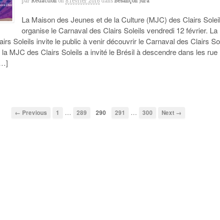
par
Redaction
on
8 février 2016
dans
Besançon Jura
La Maison des Jeunes et de la Culture (MJC) des Clairs Solei
organise le Carnaval des Clairs Soleils vendredi 12 février. La
rs Soleils invite le public à venir découvrir le Carnaval des Clairs Sol
la MJC des Clairs Soleils a invité le Brésil à descendre dans les rue
[…]
…
…
← Previous
1
289
290
291
300
Next →