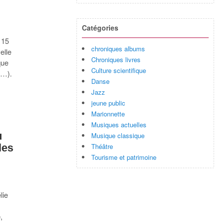
Catégories
 15
chroniques albums
elle
Chroniques livres
que
Culture scientifique
l…).
Danse
Jazz
jeune public
Marionnette
Musiques actuelles
u
Musique classique
Théâtre
les
Tourisme et patrimoine
lie
t
,