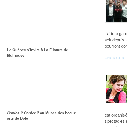
L’ailière ga
soit depuis 
pourront co
Le Québec s’invite à La Filature de
Mulhouse
Lire la suite
Copies ? Copier ?
au Musée des beaux-
est organisé
arts de Dole
spectacles s