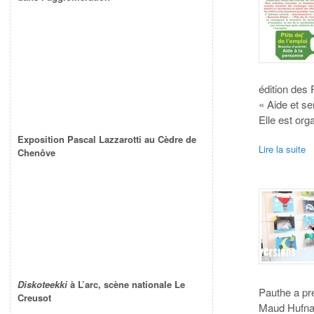
édition des 
« Aide et se
Elle est org
Exposition Pascal Lazzarotti au Cèdre de
Lire la suite
Chenôve
Diskoteekki
à L’arc, scène nationale Le
Pauthe a pr
Creusot
Maud Hufnag