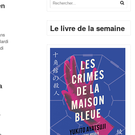
en
Le livre de la semaine
ans
Mardi
di
a
-
e