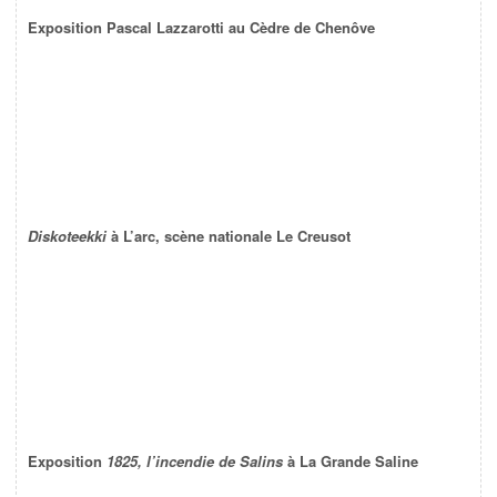
Exposition Pascal Lazzarotti au Cèdre de Chenôve
Diskoteekki
à L’arc, scène nationale Le Creusot
Exposition
1825, l’incendie de Salins
à La Grande Saline