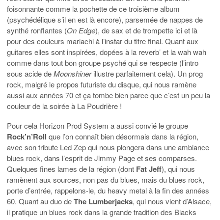
foisonnante comme la pochette de ce troisième album
(psychédélique s’il en est là encore), parsemée de nappes de
synthé ronflantes (
On Edge
), de sax et de trompette ici et là
pour des couleurs mariachi à l’instar du titre final. Quant aux
guitares elles sont inspirées, dopées à la reverb’ et la wah wah
comme dans tout bon groupe psyché qui se respecte (l’intro
sous acide de
Moonshiner
illustre parfaitement cela).
Un prog
rock, malgré le propos futuriste du disque, qui nous ramène
aussi aux années 70 et ça tombe bien parce que c’est un peu la
couleur de la soirée à La Poudrière !
Pour cela Horizon Prod System a aussi convié le groupe
Rock’n’Roll
que l’on connaît bien désormais dans la région,
avec son tribute Led Zep qui nous plongera dans une ambiance
blues rock, dans l’esprit de Jimmy Page et ses comparses.
Quelques fines lames de la région (dont
Fat Jeff
), qui nous
ramènent aux sources, non pas du blues, mais du blues rock,
porte d’entrée, rappelons-le, du heavy metal à la fin des années
60. Quant au duo de
The Lumberjacks
, qui nous vient d’Alsace,
il pratique un blues rock dans la grande tradition des Blacks