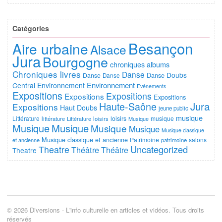
Catégories
Besançon
Aire urbaine
Alsace
Jura
Bourgogne
chroniques albums
Chroniques livres
Danse
Doubs
Danse
Danse
Danse
Environnement
Central
Environnement
Evénements
Expositions
Expositions
Expositions
Expositions
Jura
Haute-Saône
Expositions
Haut Doubs
jeune public
musique
Littérature
loisirs
musique
littérature
Littérature
loisirs
Musique
Musique
Musique
Musique
Musique
Musique classique
Musique classique et ancienne
Patrimoine
salons
et ancienne
patrimoine
Uncategorized
Theatre
Théâtre
Théâtre
Theatre
© 2026 Diversions - L'info culturelle en articles et vidéos. Tous droits
réservés