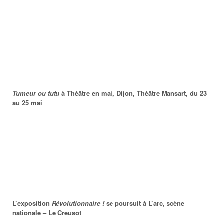
Tumeur ou tutu
à Théâtre en mai, Dijon, Théâtre Mansart, du 23
au 25 mai
L’exposition
Révolutionnaire !
se poursuit à L’arc, scène
nationale – Le Creusot