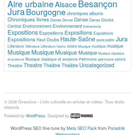
Besançon
Aire urbaine
Alsace
Jura
Bourgogne
chroniques albums
Chroniques livres
Danse
Doubs
Danse
Danse
Danse
Environnement
Central
Environnement
Evénements
Expositions
Expositions
Expositions
Expositions
Jura
Haute-Saône
Expositions
Haut Doubs
jeune public
musique
Littérature
loisirs
musique
littérature
Littérature
loisirs
Musique
Musique
Musique
Musique
Musique
Musique classique
Musique classique et ancienne
Patrimoine
salons
et ancienne
patrimoine
Uncategorized
Theatre
Théâtre
Théâtre
Theatre
© 2026 Diversions - L'info culturelle en articles et vidéos. Tous droits
réservés
Powered by
WordPress
. Designed by
WordPress SEO fine-tune by
Meta SEO Pack
from
Poradnik
Webmastera