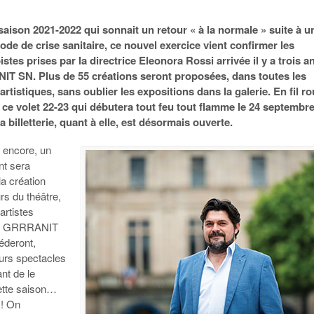
aison 2021-2022 qui sonnait un retour « à la normale » suite à u
ode de crise sanitaire, ce nouvel exercice vient confirmer les
istes prises par la directrice Eleonora Rossi arrivée il y a trois a
T SN. Plus de 55 créations seront proposées, dans toutes les
 artistiques, sans oublier les expositions dans la galerie. En fil r
ur ce volet 22-23 qui débutera tout feu tout flamme le 24 septembr
a billetterie, quant à elle, est désormais ouverte.
 encore, un
nt sera
a création
rs du théâtre,
artistes
au GRRRANIT
éderont,
eurs spectacles
ant de le
ette saison…
 ! On