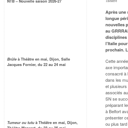
NTB – Nouvelle saison 2026-27
Theatre
Après une s
longue péri
nouvelles p
au GRRRANI
disciplines
l’Italie po
prochain. L
Brûle
à Théâtre en mai, Dijon, Salle
Cette année
Jacques Fornier, du 22 au 24 mai
axe importa
consacré à l
dans les mu
et plusieurs 
associés 
SN se succ
préparant l
à Belfort av
présenter c
Tumeur ou tutu
à Théâtre en mai, Dijon,
ou plus tard
Théâtre Mansart, du 23 au 25 mai