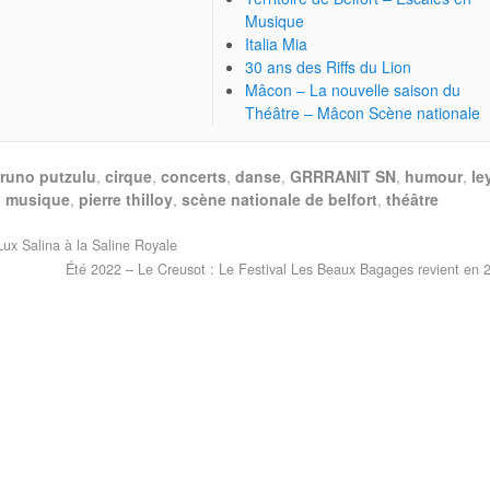
Musique
Italia Mia
30 ans des Riffs du Lion
Mâcon – La nouvelle saison du
Théâtre – Mâcon Scène nationale
runo putzulu
,
cirque
,
concerts
,
danse
,
GRRRANIT SN
,
humour
,
le
,
musique
,
pierre thilloy
,
scène nationale de belfort
,
théâtre
ux Salina à la Saline Royale
Été 2022 – Le Creusot : Le Festival Les Beaux Bagages revient en