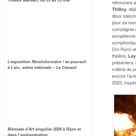
retrouvera 
Thilloy
, déj
deux saison
pour sa nou
compagnie d
européenne 
symphonique
Dîn-Rûmî et 
théâtre,
Ley
L’exposition
Révolutionnaire !
se poursuit
présentera
T
à L’arc, scène nationale – Le Creusot
mâtiné de p
encore l’ac
2023, inspi
Biennale d’Art singulier 2026
à Dijon et
dans l’agglomération