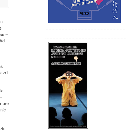
en
e
que –
 Ad-
ns
avril
la
-
rture
gnie
t du