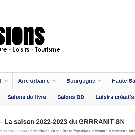
l
Aire urbaine
Bourgogne
Haute-S
Salons du livre
Salons BD
Loisirs créatifs
 – La saison 2022-2023 du GRRRANIT SN
on
30 juin 2022
dans
Aire urbaine
,
Cirque
,
Danse
,
Expositions
,
littérature
,
marionnette
,
Mus