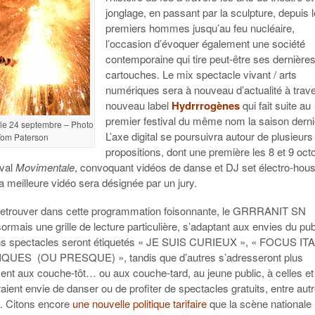
jonglage, en passant par la sculpture, depuis 
premiers hommes jusqu’au feu nucléaire,
l’occasion d’évoquer également une société
contemporaine qui tire peut-être ses dernière
cartouches. Le mix spectacle vivant / arts
numériques sera à nouveau d’actualité à trave
nouveau label
Hydrrrogènes
qui fait suite au
premier festival du même nom la saison derni
le 24 septembre – Photo
L’axe digital se poursuivra autour de plusieurs
Tom Paterson
propositions, dont une première les 8 et 9 oct
ival
Movimentale
, convoquant vidéos de danse et DJ set électro-hou
La meilleure vidéo sera désignée par un jury.
 retrouver dans cette programmation foisonnante, le GRRRANIT SN
rmais une grille de lecture particulière, s’adaptant aux envies du pub
ins spectacles seront étiquetés « JE SUIS CURIEUX », « FOCUS IT
IQUES (OU PRESQUE) », tandis que d’autres s’adresseront plus
ent aux couche-tôt… ou aux couche-tard, au jeune public, à celles et
aient envie de danser ou de profiter de spectacles gratuits, entre aut
s. Citons encore
une nouvelle politique tarifaire
que la scène nationale