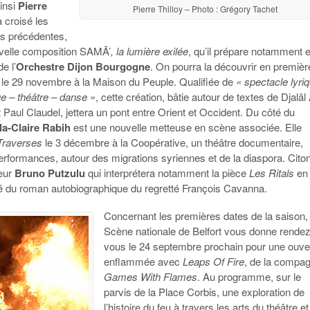
ainsi
Pierre
Pierre Thilloy – Photo : Grégory Tachet
à croisé les
s précédentes,
velle composition SAMĀ’
, la lumière exilée
, qu’il prépare notamment 
e l’
Orchestre Dijon Bourgogne
. On pourra la découvrir en premièr
le 29 novembre à la Maison du Peuple. Qualifiée de
« spectacle lyri
 – théâtre – danse »
, cette création, bâtie autour de textes de Djalâl
Paul Claudel, jettera un pont entre Orient et Occident. Du côté du
la-Claire Rabih
est une nouvelle metteuse en scène associée. Elle
raverses
le 3 décembre à la Coopérative, un théâtre documentaire,
erformances, autour des migrations syriennes et de la diaspora. Cito
teur
Bruno Putzulu
qui interprétera notamment la pièce
Les Ritals
en 
ré du roman autobiographique du regretté François Cavanna.
Concernant les premières dates de la saison, 
Scène nationale de Belfort vous donne rendez
vous le 24 septembre prochain pour une ouve
enflammée avec
Leaps Of Fire
, de la compa
Games With Flames
. Au programme, sur le
parvis de la Place Corbis, une exploration de
l’histoire du feu à travers les arts du théâtre e