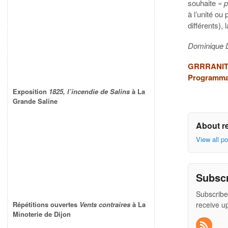
souhaite
« p
à l’unité ou
différents), 
Dominique
GRRRANIT 
Programmat
Exposition
1825, l’incendie de Salins
à La
Grande Saline
About r
View all p
Subsc
Subscribe
receive u
Répétitions ouvertes
Vents contraires
à La
Minoterie de Dijon