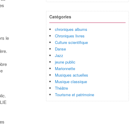
les
Catégories
s
chroniques albums
Chroniques livres
rs le
Culture scientifique
Danse
ère.
Jazz
jeune public
obre
Marionnette
se
Musiques actuelles
Musique classique
Théâtre
Tourisme et patrimoine
lic.
ALIE
res