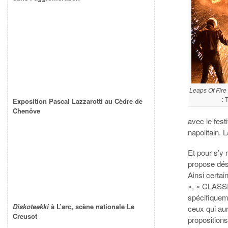
Leaps Of Fire
: 
Exposition Pascal Lazzarotti au Cèdre de
Chenôve
avec le fest
napolitain. 
Et pour s’y
propose déso
Ainsi certa
», « CLASS
spécifiquem
Diskoteekki
à L’arc, scène nationale Le
ceux qui aur
Creusot
proposition