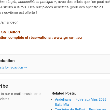
lus simple, accessible et pratique »
, avec des billets que l’on peut ac
 plusieurs à la fois. Dès huit places achetées (pour des spectacles
la neuvième est offerte !
 Demangeot
SN, Belfort
ion complète et réservations :
www.grrranit.eu
edaction
osts by redaction
→
ribe
Related Posts:
 to our e-mail newsletter to
pdates.
Andelnans – Foire aux Vins 2026 –
Italia Mia
Territoire de Belfort – Escales en