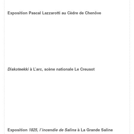
Exposition Pascal Lazzarotti au Cèdre de Chenôve
Diskoteekki
à L’arc, scène nationale Le Creusot
Exposition
1825, l’incendie de Salins
à La Grande Saline