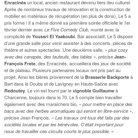
Enracinés
un local, ancien restaurant devenu tiers-lieu culturel.
Après de nombreux travaux de rénovation et la construction de
mobilier en matériaux de récupération (en plus de dons), Le 5 a
pris forme ! Il a même donné sa première soirée officielle le 1er
février dernier avec
Le Five Comedy Club
, monté avec la
complicité de
Youssri El Yaakoubi
. Bar associatif, Le 5 dispose
d’une grande salle pour venir assister à des concerts, pièces de
théâtre et autres spectacles. Une deuxième salle,
« plus cosy
avec des canapés, des fauteuils, des tables »
, précise
Jean-
François Frete
, des Enracinés, accueillera des jeux de société
et de plateau. Plusieurs partenaires locaux ont pris part au
projet. Ainsi les bières proviennent de la
Brasserie Backporte
à
Bart dans le Doubs et de Lavigney en Haute-Saône avec
Redoutey
. Le vin est fourni par le
vignoble Guillaume
à
Charcenne, toujours dans le 70. Le 5 compte bien travailler
également avec des maraîchers bio,
« pour mettre en place des
bacs avec des herbes aromatiques qui seront en libre-service »
,
précise Jean-François.
« Les travaux ont tous été faits par des
sociétés locales et par les bénévoles. C’était important pour
nous de travailler ces circuits courts le plus possible. »