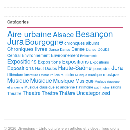
Catégories
Besançon
Aire urbaine
Alsace
Jura
Bourgogne
chroniques albums
Chroniques livres
Danse
Doubs
Danse
Danse
Danse
Environnement
Central
Environnement
Evénements
Expositions
Expositions
Expositions
Expositions
Jura
Haute-Saône
Expositions
Haut Doubs
jeune public
musique
Littérature
loisirs
musique
littérature
Littérature
loisirs
Musique
Musique
Musique
Musique
Musique
Musique classique
Musique classique et ancienne
Patrimoine
salons
et ancienne
patrimoine
Uncategorized
Theatre
Théâtre
Théâtre
Theatre
© 2026 Diversions - L'info culturelle en articles et vidéos. Tous droits