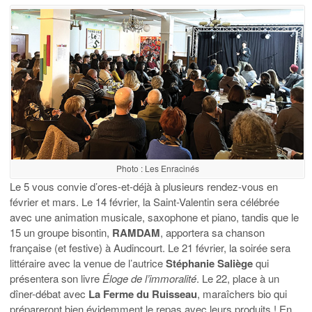
Photo : Les Enracinés
Le 5 vous convie d’ores-et-déjà à plusieurs rendez-vous en
février et mars. Le 14 février, la Saint-Valentin sera célébrée
avec une animation musicale, saxophone et piano, tandis que le
15 un groupe bisontin,
RAMDAM
, apportera sa chanson
française (et festive) à Audincourt. Le 21 février, la soirée sera
littéraire avec la venue de l’autrice
Stéphanie Saliège
qui
présentera son livre
Éloge de l’immoralité
. Le 22, place à un
dîner-débat avec
La Ferme du Ruisseau
, maraîchers bio qui
prépareront bien évidemment le repas avec leurs produits ! En