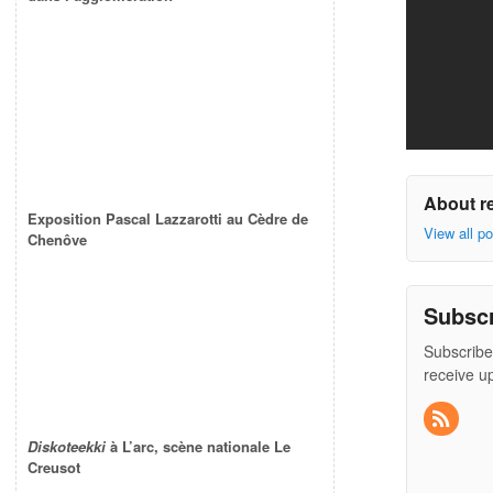
About r
Exposition Pascal Lazzarotti au Cèdre de
View all p
Chenôve
Subsc
Subscribe
receive u
Diskoteekki
à L’arc, scène nationale Le
Creusot