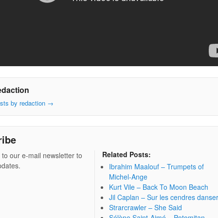
edaction
osts by redaction
→
ribe
Related Posts:
 to our e-mail newsletter to
pdates.
Ibrahim Maalouf – Trumpets of
Michel-Ange
Kurt Vile – Back To Moon Beach
Jil Caplan – Sur les cendres danse
Strarcrawler – She Said
Sélène Saint-Aimé – Potomitan