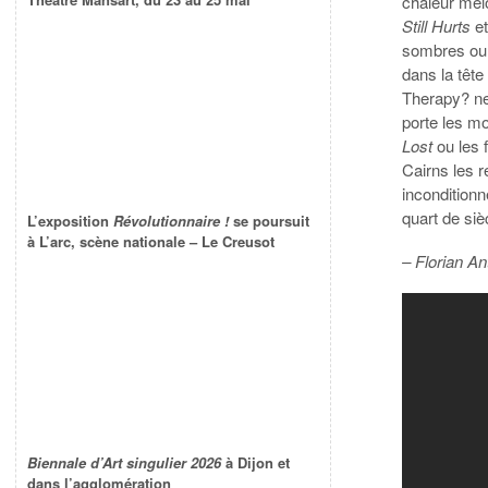
chaleur mélo
Still Hurts
et
sombres ou 
dans la tête
Therapy? ne
porte les m
Lost
ou les 
Cairns les r
incondition
quart de siè
L’exposition
Révolutionnaire !
se poursuit
à L’arc, scène nationale – Le Creusot
– Florian A
Biennale d’Art singulier 2026
à Dijon et
dans l’agglomération