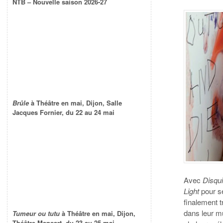
NTB – Nouvelle saison 2026-27
Brûle
à Théâtre en mai, Dijon, Salle
Jacques Fornier, du 22 au 24 mai
Avec
Disqui
Light
pour se
finalement t
dans leur m
Tumeur ou tutu
à Théâtre en mai, Dijon,
Théâtre Mansart, du 23 au 25 mai