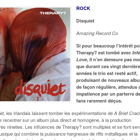
ROCK
Disquiet
Amazing Record Co
Si pour beaucoup l’intérêt p
Therapy? est tombé avec
Infe
Love
, il n’en demeure pas m
que durant ces vingt dernièr
années le trio est resté actif,
produisant de nouveaux alb
de façon régulière, attendus 
impatience par un parterre d
fans rarement déçus.
et
, les Irlandais laissent tomber les expérimentations de
A Brief Crac
 recentrer sur un album plus direct et homogène, à la production
rès nineties. Les influences de Therapy? sont multiples et se font sent
usique qui combine la puissance hargneuse de riffs métalliques et la