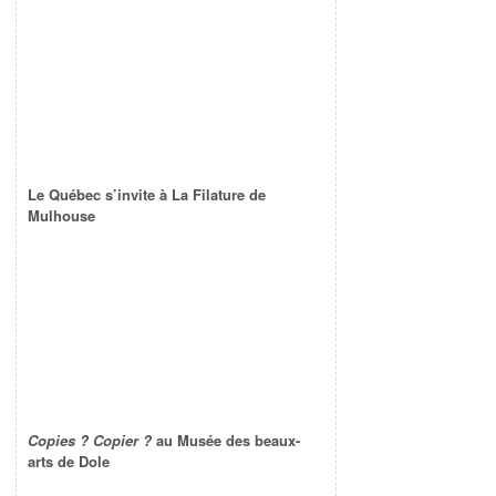
Le Québec s’invite à La Filature de
Mulhouse
Copies ? Copier ?
au Musée des beaux-
arts de Dole