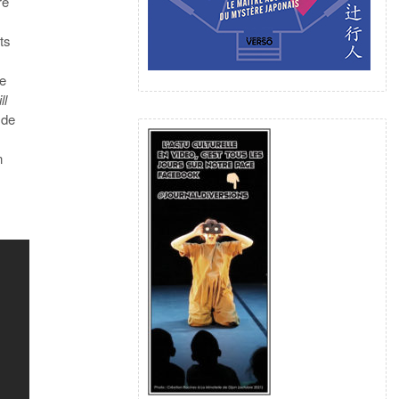
re
ts
le
ll
 de
n