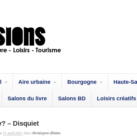
l
Aire urbaine
Bourgogne
Haute-S
Salons du livre
Salons BD
Loisirs créatifs
? – Disquiet
on
15 avril 2015
dans
chroniques albums