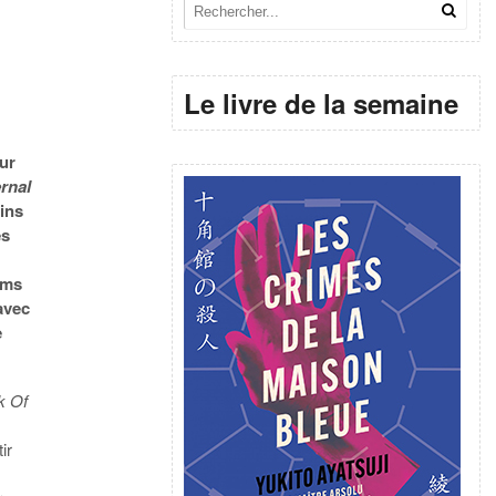
Le livre de la semaine
our
rnal
oins
es
ums
avec
e
k Of
ir