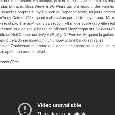
dique des refrains. En pratique, cela se traduit avec le titre d’ouvertu
 plus loin avec
Good News Is No News
qui font ressortir des vagues
nouvelles propres à Joy Division ou Depeche Mode, toujours présen
 d’Andy Cairns.
Tides
quant à elle est un parfait titre power pop. Mais
 serait pas Therapy? sans sa section rythmique solide qui à elle seu
orceaux, que ce soit la basse de Michael MacKeegan sur
Helpless Sti
fûts de Neil Cooper sur
Vulgar Display Of Powder
. Et quand la guitare
ejoint, cela donne
Insecurity
, un
Trigger Inside
bis qui ravira les
nels de
Troublegum
et montre que le trio en a encore sous le coude, u
cle après son premier effort.
ntunes Pires –