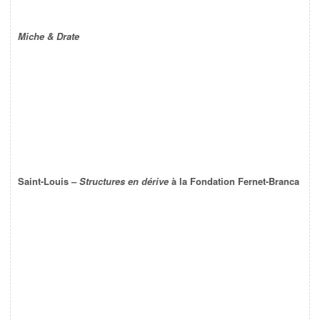
Miche & Drate
Saint-Louis –
Structures en dérive
à la Fondation Fernet-Branca