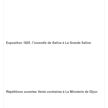
Exposition
1825, l’incendie de Salins
à La Grande Saline
Répétitions ouvertes
Vents contraires
à La Minoterie de Dijon