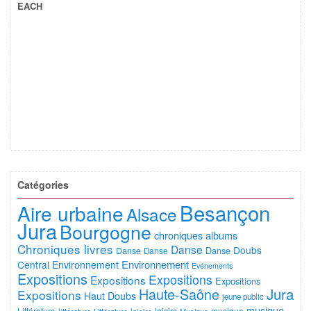
EACH
Catégories
Besançon
Aire urbaine
Alsace
Jura
Bourgogne
chroniques albums
Chroniques livres
Danse
Doubs
Danse
Danse
Danse
Environnement
Central
Environnement
Evénements
Expositions
Expositions
Expositions
Expositions
Jura
Haute-Saône
Expositions
Haut Doubs
jeune public
musique
Littérature
musique