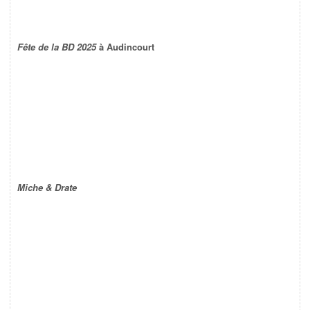
Fête de la BD 2025
à Audincourt
Miche & Drate