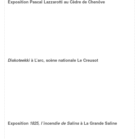
Exposition Pascal Lazzarotti au Cèdre de Chenôve
Diskoteekki
à L’arc, scène nationale Le Creusot
Exposition
1825, l’incendie de Salins
à La Grande Saline