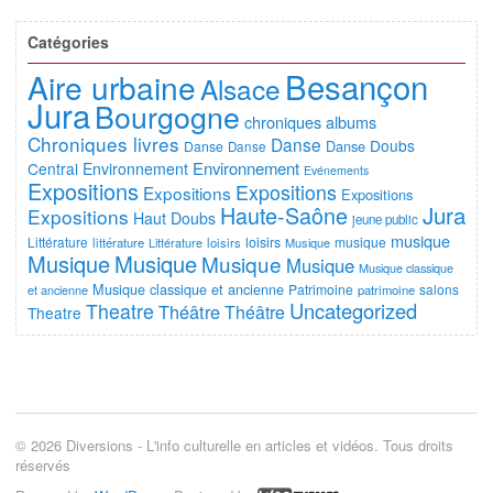
Catégories
Besançon
Aire urbaine
Alsace
Jura
Bourgogne
chroniques albums
Chroniques livres
Danse
Doubs
Danse
Danse
Danse
Environnement
Central
Environnement
Evénements
Expositions
Expositions
Expositions
Expositions
Jura
Haute-Saône
Expositions
Haut Doubs
jeune public
musique
Littérature
loisirs
musique
littérature
Littérature
loisirs
Musique
Musique
Musique
Musique
Musique
Musique classique
Musique classique et ancienne
Patrimoine
salons
et ancienne
patrimoine
Uncategorized
Theatre
Théâtre
Théâtre
Theatre
© 2026 Diversions - L'info culturelle en articles et vidéos. Tous droits
réservés